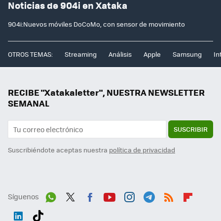
Noticias de 904i en Xataka
904i:Nuevos móviles DoCoMo, con sensor de movimiento
OTROS TEMAS:
Streaming
Análisis
Apple
Samsung
In
RECIBE "Xatakaletter", NUESTRA NEWSLETTER
SEMANAL
SUSCRIBIR
Suscribiéndote aceptas nuestra
política de privacidad
Síguenos
Wh
Twit
Fac
You
Inst
Tele
RSS
Flip