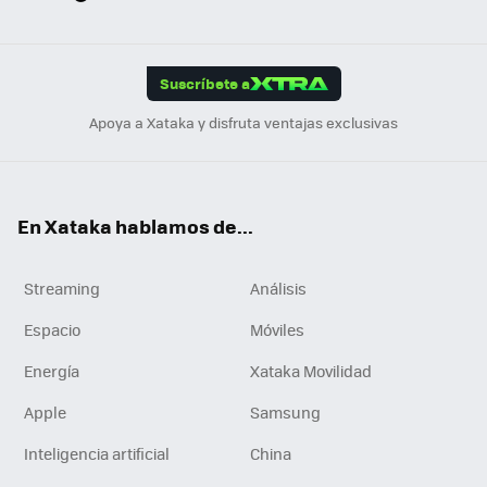
ats
ter
ebo
tub
agr
gra
boa
Link
Tikt
App
ok
e
am
m
rd
edI
ok
Suscríbete a
n
Apoya a Xataka y disfruta ventajas exclusivas
En Xataka hablamos de...
Streaming
Análisis
Espacio
Móviles
Energía
Xataka Movilidad
Apple
Samsung
Inteligencia artificial
China