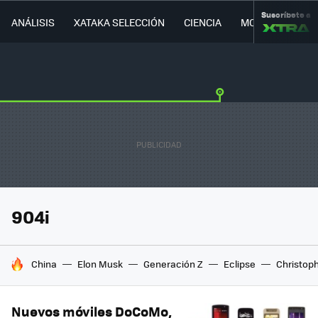
Suscríbete a
ANÁLISIS
XATAKA SELECCIÓN
CIENCIA
MOVILIDAD
904i
HOY SE HABLA DE
China
Elon Musk
Generación Z
Eclipse
Christop
Nuevos móviles DoCoMo,