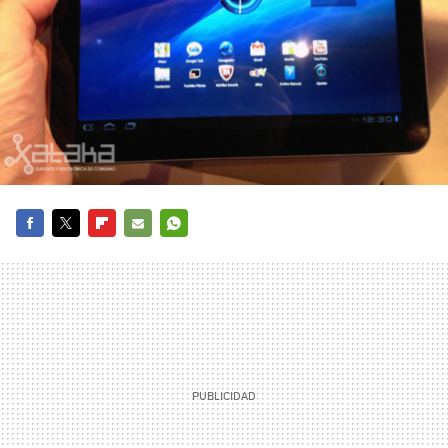
FACEBOOK
TWITTER
FLIPBOARD
E-
WHATSAPP
MAIL