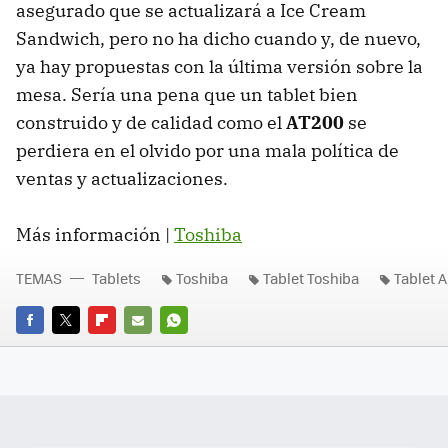
asegurado que se actualizará a Ice Cream
Sandwich, pero no ha dicho cuando y, de nuevo,
ya hay propuestas con la última versión sobre la
mesa. Sería una pena que un tablet bien
construido y de calidad como el
AT200
se
perdiera en el olvido por una mala política de
ventas y actualizaciones.
Más información |
Toshiba
TEMAS
Tablets
Toshiba
Tablet Toshiba
Tablet 
FACEBOOK
TWITTER
FLIPBOARD
E-
WHATSAPP
MAIL