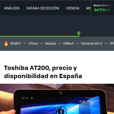
Suscríbete a
ANÁLISIS
XATAKA SELECCIÓN
CIENCIA
MOVILIDAD
HOY SE HABLA DE
AEMET
China
Sequía
Fallout
Generación Z
iP
Toshiba AT200, precio y
disponibilidad en España