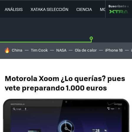
Suscríbete a
ANÁLISIS
XATAKA SELECCIÓN
CIENCIA
MOVILIDAD
HOY SE HABLA DE
China
Tim Cook
NASA
Ola de calor
iPhone 18
Motorola Xoom ¿Lo querías? pues
vete preparando 1.000 euros