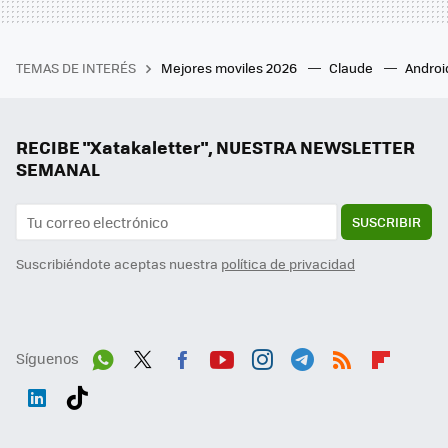
TEMAS DE INTERÉS
Mejores moviles 2026
Claude
Androi
RECIBE "Xatakaletter", NUESTRA NEWSLETTER
SEMANAL
SUSCRIBIR
Suscribiéndote aceptas nuestra
política de privacidad
Síguenos
Wh
Twit
Fac
You
Inst
Tele
RSS
Flip
ats
ter
ebo
tub
agr
gra
boa
Link
Tikt