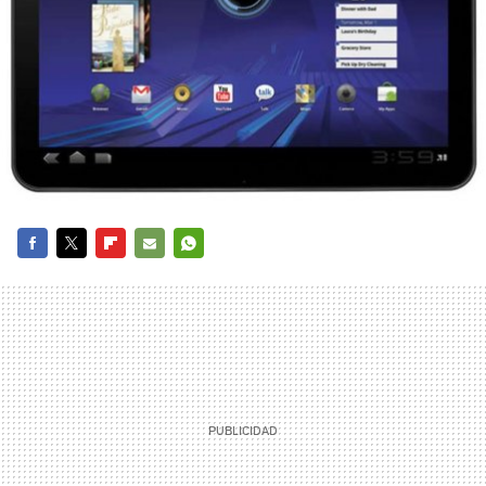
FACEBOOK
TWITTER
FLIPBOARD
E-
WHATSAPP
MAIL