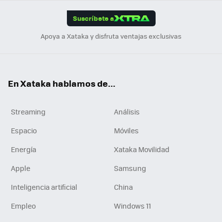
App
ok
e
am
m
rd
edI
ok
Suscríbete a
n
Apoya a Xataka y disfruta ventajas exclusivas
En Xataka hablamos de...
Streaming
Análisis
Espacio
Móviles
Energía
Xataka Movilidad
Apple
Samsung
Inteligencia artificial
China
Empleo
Windows 11