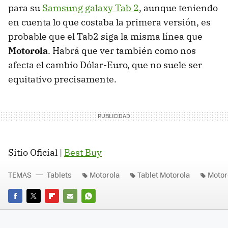
para su
Samsung galaxy Tab 2
, aunque teniendo
en cuenta lo que costaba la primera versión, es
probable que el Tab2 siga la misma línea que
Motorola
. Habrá que ver también como nos
afecta el cambio Dólar-Euro, que no suele ser
equitativo precisamente.
Sitio Oficial |
Best Buy
TEMAS
Tablets
Motorola
Tablet Motorola
Motor
FACEBOOK
TWITTER
FLIPBOARD
E-
WHATSAPP
MAIL