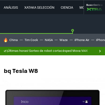
Suscríbete a
ANÁLISIS
XATAKA SELECCIÓN
CIENCIA
MOVILIDAD
HOY SE HABLA DE
China
Tim Cook
NASA
Waze
iPhone Air
iPhone
🌿¡Últimas horas! Sorteo de robot cortacésped Mova ViAX
bq Tesla W8