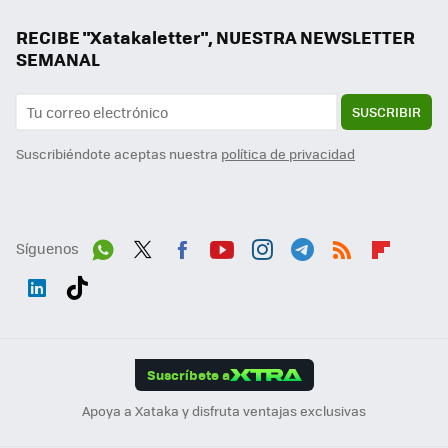
RECIBE "Xatakaletter", NUESTRA NEWSLETTER
SEMANAL
SUSCRIBIR
Suscribiéndote aceptas nuestra
política de privacidad
Síguenos
Wh
Twit
Fac
You
Inst
Tele
RSS
Flip
ats
ter
ebo
tub
agr
gra
boa
Link
Tikt
App
ok
e
am
m
rd
edI
ok
Suscríbete a
n
Apoya a Xataka y disfruta ventajas exclusivas