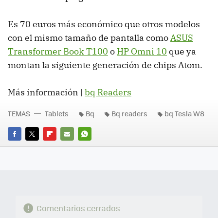
Es 70 euros más económico que otros modelos
con el mismo tamaño de pantalla como
ASUS
Transformer Book T100
o
HP Omni 10
que ya
montan la siguiente generación de chips Atom.
Más información |
bq Readers
TEMAS
Tablets
Bq
Bq readers
bq Tesla W8
FACEBOOK
TWITTER
FLIPBOARD
E-
WHATSAPP
MAIL
Comentarios cerrados