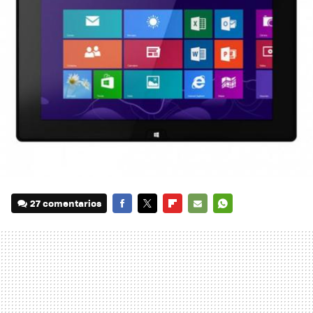
27 comentarios
FACEBOOK
TWITTER
FLIPBOARD
E-
WHATSAPP
MAIL