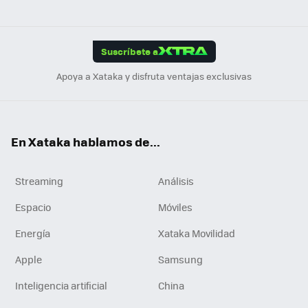
ats
ter
ebo
tub
agr
gra
boa
Link
Tikt
App
ok
e
am
m
rd
edI
ok
Suscríbete a
n
Apoya a Xataka y disfruta ventajas exclusivas
En Xataka hablamos de...
Streaming
Análisis
Espacio
Móviles
Energía
Xataka Movilidad
Apple
Samsung
Inteligencia artificial
China