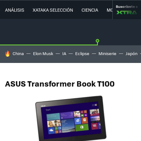
Suscríbete a
ANÁLISIS
XATAKA SELECCIÓN
CIENCIA
MOVILIDAD
HOY SE HABLA DE
China
Elon Musk
IA
Eclipse
Miniserie
Japón
ASUS Transformer Book T100