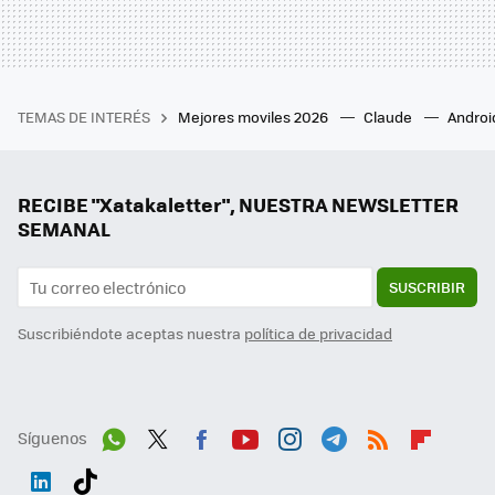
TEMAS DE INTERÉS
Mejores moviles 2026
Claude
Androi
RECIBE "Xatakaletter", NUESTRA NEWSLETTER
SEMANAL
SUSCRIBIR
Suscribiéndote aceptas nuestra
política de privacidad
Síguenos
Wh
Twit
Fac
You
Inst
Tele
RSS
Flip