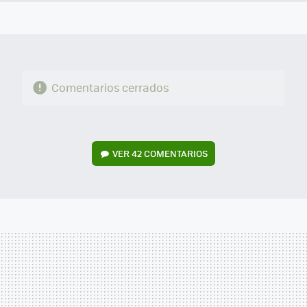
FACEBOOK
TWITTER
FLIPBOARD
E-
WHATSAPP
MAIL
Comentarios cerrados
VER
42 COMENTARIOS