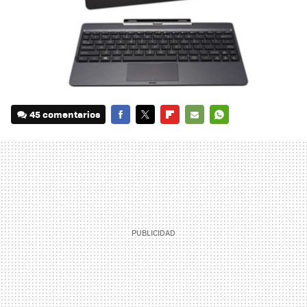
45 comentarios
FACEBOOK
TWITTER
FLIPBOARD
E-
WHATSAPP
MAIL