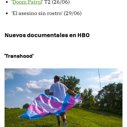
'
Doom Patrol
' T2 (26/06)
'El asesino sin rostro' (29/06)
Nuevos documentales en HBO
'Transhood'