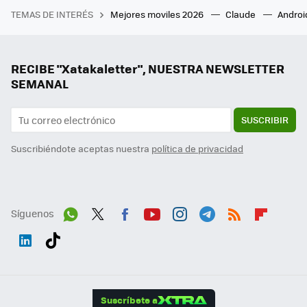
TEMAS DE INTERÉS
Mejores moviles 2026
Claude
Androi
RECIBE "Xatakaletter", NUESTRA NEWSLETTER
SEMANAL
SUSCRIBIR
Suscribiéndote aceptas nuestra
política de privacidad
Síguenos
Wh
Twit
Fac
You
Inst
Tele
RSS
Flip
ats
ter
ebo
tub
agr
gra
boa
Link
Tikt
App
ok
e
am
m
rd
edI
ok
Suscríbete a
n