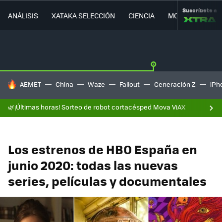
Suscríbete a
ANÁLISIS
XATAKA SELECCIÓN
CIENCIA
MOVILIDAD
HOY SE HABLA DE
AEMET
China
Waze
Fallout
Generación Z
iPh
🌿¡Últimas horas! Sorteo de robot cortacésped Mova ViAX
Los estrenos de HBO España en
junio 2020: todas las nuevas
series, películas y documentales