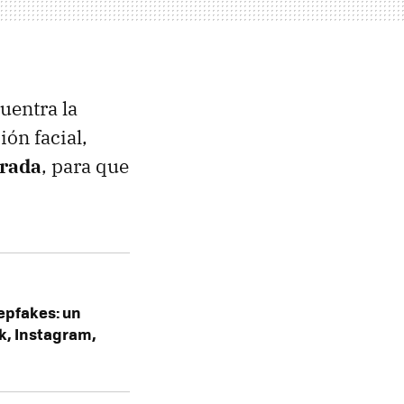
uentra la
ón facial,
irada
, para que
eepfakes: un
ok, Instagram,