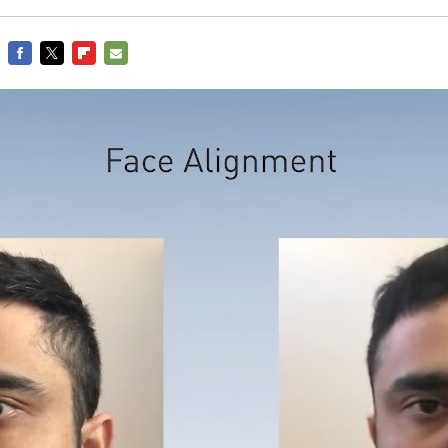
FACEBOOK
TWITTER
FLIPBOARD
E-
MAIL