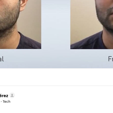
érez
 - Tech