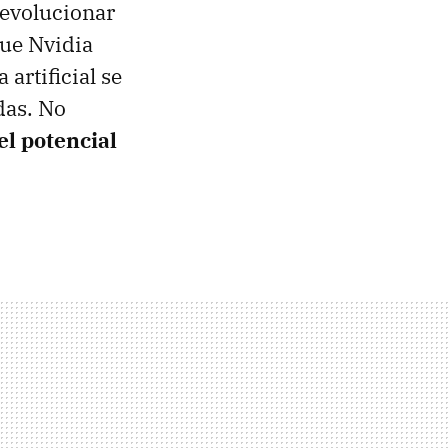
revolucionar
que Nvidia
artificial se
das. No
el potencial