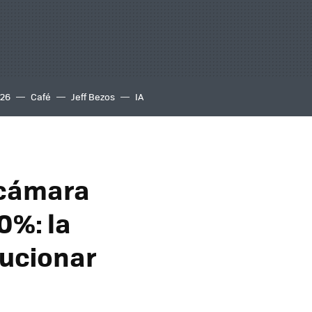
S26
Café
Jeff Bezos
IA
 cámara
0%: la
lucionar