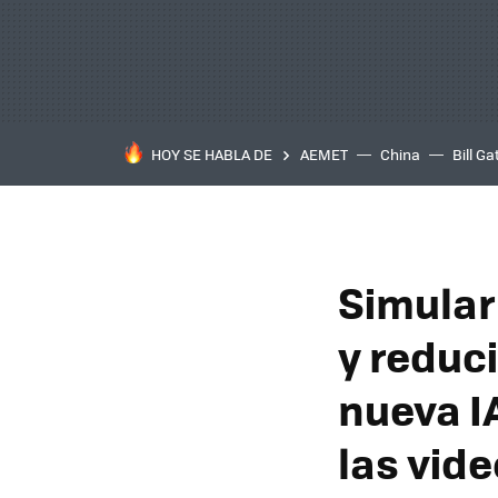
HOY SE HABLA DE
AEMET
China
Bill Ga
Simular
y reduc
nueva I
las vid