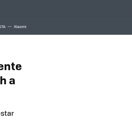
GTA
Xiaomi
gente
h a
estar