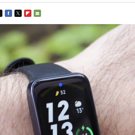
FACEBOOK
TWITTER
FLIPBOARD
E-
MAIL