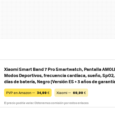
Xiaomi Smart Band 7 Pro Smartwatch, Pantalla AMOLED
Modos Deportivos, frecuencia cardíaca, sueño, SpO2,
días de batería, Negro (Versión ES + 3 años de garantí
PVP en Amazon —
34,99
€
Xiaomi —
69,99
€
El precio podría variar. Obtenemos comisión por estos enlaces