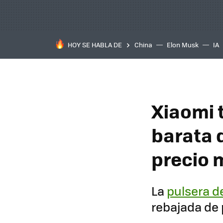
HOY SE HABLA DE
China
Elon Musk
IA
Xiaomi t
barata 
precio 
La
pulsera d
rebajada de 