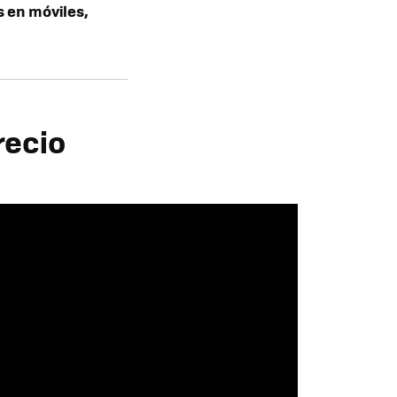
s en móviles,
recio