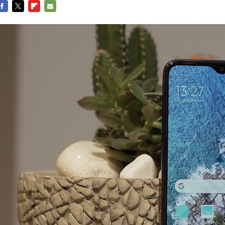
FACEBOOK
TWITTER
FLIPBOARD
E-
MAIL