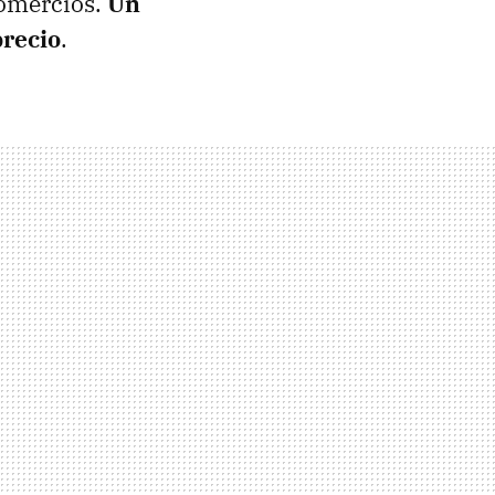
comercios.
Un
precio
.