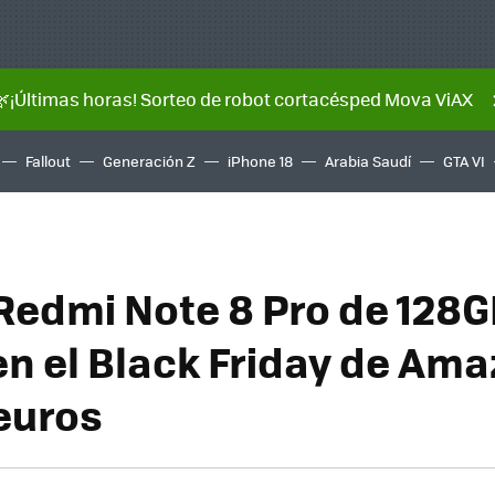
🌿¡Últimas horas! Sorteo de robot cortacésped Mova ViAX
Fallout
Generación Z
iPhone 18
Arabia Saudí
GTA VI
Redmi Note 8 Pro de 128
en el Black Friday de Ama
euros