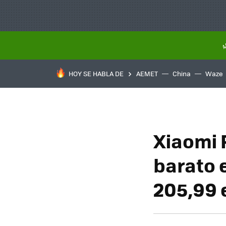
HOY SE HABLA DE
AEMET
China
Waze
Xiaomi 
barato 
205,99 