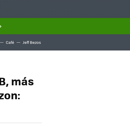
Café
Jeff Bezos
GB, más
zon: