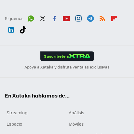
Síguenos
Wh
Twit
Fac
You
Inst
Tele
RSS
Flip
ats
ter
ebo
tub
agr
gra
boa
Link
Tikt
App
ok
e
am
m
rd
edI
ok
Suscríbete a
n
Apoya a Xataka y disfruta ventajas exclusivas
En Xataka hablamos de...
Streaming
Análisis
Espacio
Móviles