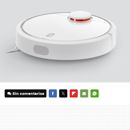
Sin comentarios
FACEBOOK
TWITTER
FLIPBOARD
E-
WHATSAPP
MAIL