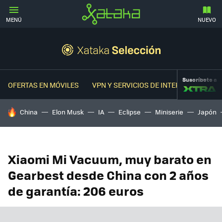
MENÚ
NUEVO
Suscríbete a
OFERTAS EN MÓVILES
VPN Y SERVICIOS DE INTERNET
OFER
HOY SE HABLA DE
China
Elon Musk
IA
Eclipse
Miniserie
Japón
Xiaomi Mi Vacuum, muy barato en
Gearbest desde China con 2 años
de garantía: 206 euros