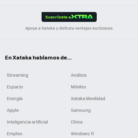
App
ok
e
am
m
rd
edI
ok
Suscríbete a
n
Apoya a Xataka y disfruta ventajas exclusivas
En Xataka hablamos de...
Streaming
Análisis
Espacio
Móviles
Energía
Xataka Movilidad
Apple
Samsung
Inteligencia artificial
China
Empleo
Windows 11