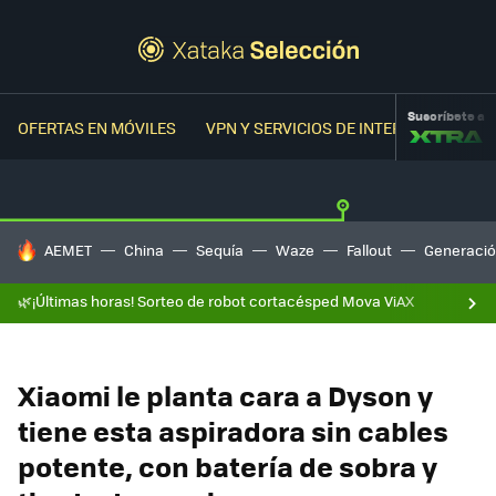
Suscríbete a
OFERTAS EN MÓVILES
VPN Y SERVICIOS DE INTERNET
OFER
HOY SE HABLA DE
AEMET
China
Sequía
Waze
Fallout
Generació
🌿¡Últimas horas! Sorteo de robot cortacésped Mova ViAX
Xiaomi le planta cara a Dyson y
tiene esta aspiradora sin cables
potente, con batería de sobra y