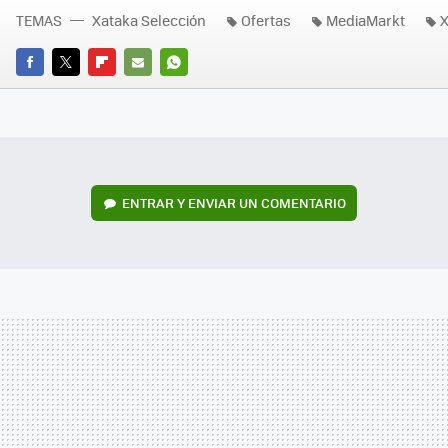
TEMAS
Xataka Selección
Ofertas
MediaMarkt
X
FACEBOOK
TWITTER
FLIPBOARD
E-
WHATSAPP
MAIL
ENTRAR Y ENVIAR UN COMENTARIO