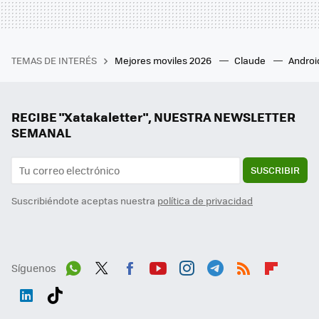
TEMAS DE INTERÉS
Mejores moviles 2026
Claude
Androi
RECIBE "Xatakaletter", NUESTRA NEWSLETTER
SEMANAL
SUSCRIBIR
Suscribiéndote aceptas nuestra
política de privacidad
Síguenos
Wh
Twit
Fac
You
Inst
Tele
RSS
Flip
ats
ter
ebo
tub
agr
gra
boa
Link
Tikt