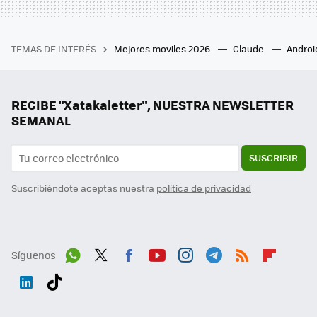
TEMAS DE INTERÉS
Mejores moviles 2026
Claude
Androi
RECIBE "Xatakaletter", NUESTRA NEWSLETTER
SEMANAL
SUSCRIBIR
Suscribiéndote aceptas nuestra
política de privacidad
Síguenos
Wh
Twit
Fac
You
Inst
Tele
RSS
Flip
ats
ter
ebo
tub
agr
gra
boa
Link
Tikt