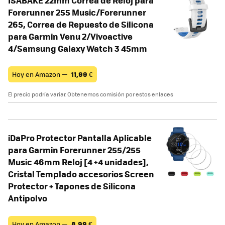
Forerunner 255 Music/Forerunner
265, Correa de Repuesto de Silicona
para Garmin Venu 2/Vivoactive
4/Samsung Galaxy Watch 3 45mm
Hoy en Amazon —
11,99
€
El precio podría variar. Obtenemos comisión por estos enlaces
iDaPro Protector Pantalla Aplicable
para Garmin Forerunner 255/255
Music 46mm Reloj [4 +4 unidades],
Cristal Templado accesorios Screen
Protector + Tapones de Silicona
Antipolvo
Hoy en Amazon —
8,99
€