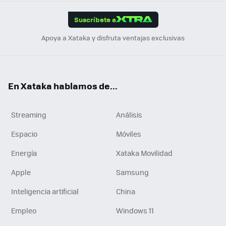
App
ok
e
am
m
rd
edI
ok
Suscríbete a
n
Apoya a Xataka y disfruta ventajas exclusivas
En Xataka hablamos de...
Streaming
Análisis
Espacio
Móviles
Energía
Xataka Movilidad
Apple
Samsung
Inteligencia artificial
China
Empleo
Windows 11