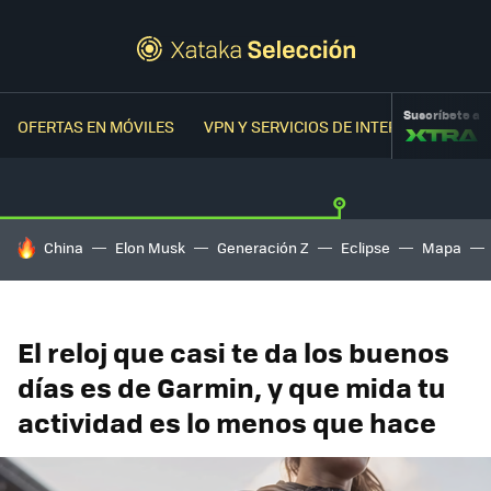
Suscríbete a
OFERTAS EN MÓVILES
VPN Y SERVICIOS DE INTERNET
OFER
HOY SE HABLA DE
China
Elon Musk
Generación Z
Eclipse
Mapa
El reloj que casi te da los buenos
días es de Garmin, y que mida tu
actividad es lo menos que hace