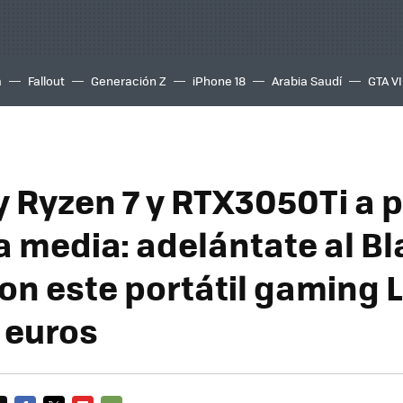
a
Fallout
Generación Z
iPhone 18
Arabia Saudí
GTA VI
y Ryzen 7 y RTX3050Ti a p
 media: adelántate al Bl
con este portátil gaming 
 euros