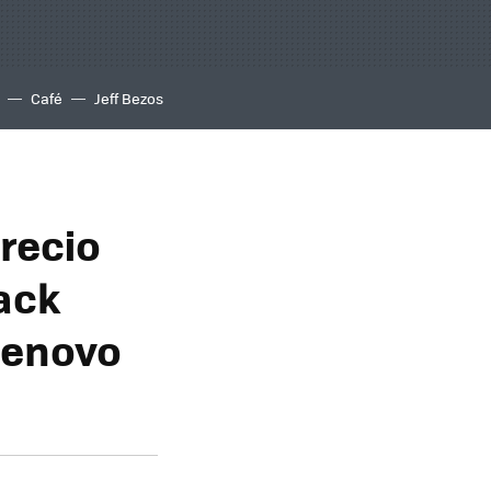
Café
Jeff Bezos
recio
ack
Lenovo