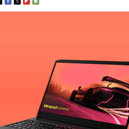
FACEBOOK
TWITTER
FLIPBOARD
E-
MAIL