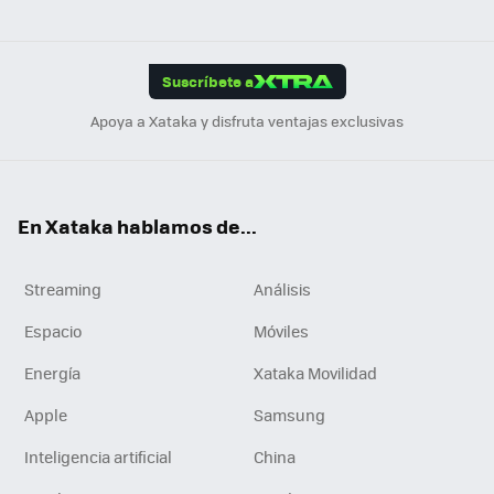
ats
ter
ebo
tub
agr
gra
boa
Link
Tikt
App
ok
e
am
m
rd
edI
ok
Suscríbete a
n
Apoya a Xataka y disfruta ventajas exclusivas
En Xataka hablamos de...
Streaming
Análisis
Espacio
Móviles
Energía
Xataka Movilidad
Apple
Samsung
Inteligencia artificial
China