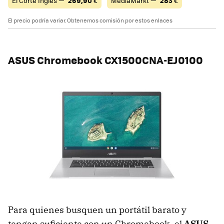
El Corte Inglés —
269,90
€
MediaMarkt —
283
€
El precio podría variar. Obtenemos comisión por estos enlaces
ASUS Chromebook CX1500CNA-EJ0100
Para quienes busquen un portátil barato y
tengan suficiente con un Chromebook, el
ASUS