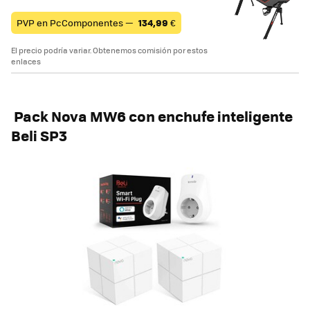
PVP en PcComponentes —
134,99
€
El precio podría variar. Obtenemos comisión por estos
enlaces
Pack Nova MW6 con enchufe inteligente
Beli SP3