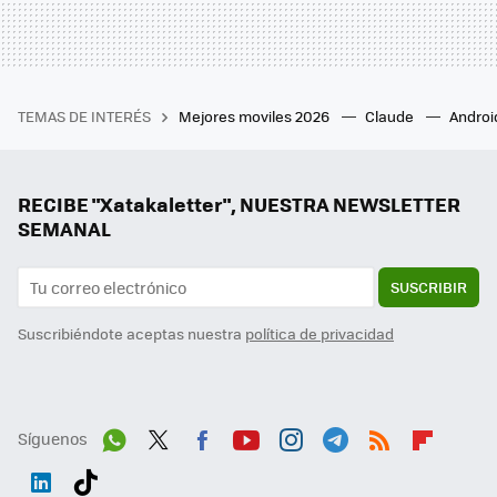
TEMAS DE INTERÉS
Mejores moviles 2026
Claude
Androi
RECIBE "Xatakaletter", NUESTRA NEWSLETTER
SEMANAL
SUSCRIBIR
Suscribiéndote aceptas nuestra
política de privacidad
Síguenos
Wh
Twit
Fac
You
Inst
Tele
RSS
Flip