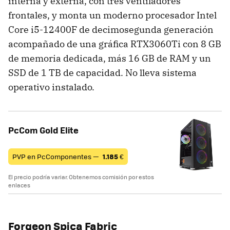
interna y externa, con tres ventiladores
frontales, y monta un moderno procesador Intel
Core i5-12400F de decimosegunda generación
acompañado de una gráfica RTX3060Ti con 8 GB
de memoria dedicada, más 16 GB de RAM y un
SSD de 1 TB de capacidad. No lleva sistema
operativo instalado.
PcCom Gold Elite
PVP en PcComponentes —
1.185
€
El precio podría variar. Obtenemos comisión por estos
enlaces
Forgeon Spica Fabric