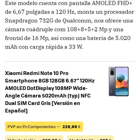
Este modelo cuenta con pantalla AMOLED FHD+
de 6,67 pulgadas a 120 Hz, monta un procesador
Snapdragon 732G de Qualcomm, nos ofrece una
cámara cuádruple com 108+8+5+2 Mp y una
frontal de 16 Mp, así como una batería de 5.020
mAh con carga rápida a 33 W.
Xiaomi Redmi Note 10 Pro
Smartphone 8GB 128GB 6.67" 120Hz
AMOLED DotDisplay 108MP Wide-
Angle Cámara 5020mAh (typ) NFC
Dual SIM Card Gris [Versión en
Español]
PVP en PcComponentes —
228,99
€