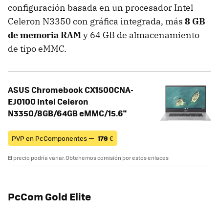
configuración basada en un procesador Intel
Celeron N3350 con gráfica integrada, más
8 GB
de memoria RAM
y 64 GB de almacenamiento
de tipo eMMC.
ASUS Chromebook CX1500CNA-
EJ0100 Intel Celeron
N3350/8GB/64GB eMMC/15.6"
PVP en PcComponentes —
179
€
El precio podría variar. Obtenemos comisión por estos enlaces
PcCom Gold Elite