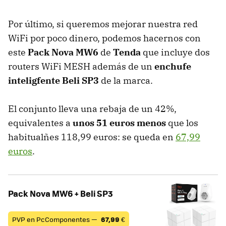
Por último, si queremos mejorar nuestra red
WiFi por poco dinero, podemos hacernos con
este
Pack Nova MW6
de
Tenda
que incluye dos
routers WiFi MESH además de un
enchufe
inteligfente Beli SP3
de la marca.
El conjunto lleva una rebaja de un 42%,
equivalentes a
unos 51 euros menos
que los
habitualñes 118,99 euros: se queda en
67,99
euros
.
Pack Nova MW6 + Beli SP3
PVP en PcComponentes —
67,99
€