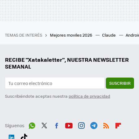
TEMAS DE INTERÉS
Mejores moviles 2026
Claude
Androi
RECIBE "Xatakaletter", NUESTRA NEWSLETTER
SEMANAL
SUSCRIBIR
Suscribiéndote aceptas nuestra
política de privacidad
Síguenos
Wh
Twit
Fac
You
Inst
Tele
RSS
Flip