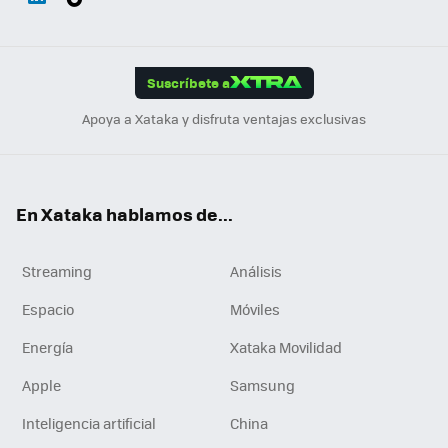
ats
ter
ebo
tub
agr
gra
boa
Link
Tikt
App
ok
e
am
m
rd
edI
ok
Suscríbete a
n
Apoya a Xataka y disfruta ventajas exclusivas
En Xataka hablamos de...
Streaming
Análisis
Espacio
Móviles
Energía
Xataka Movilidad
Apple
Samsung
Inteligencia artificial
China