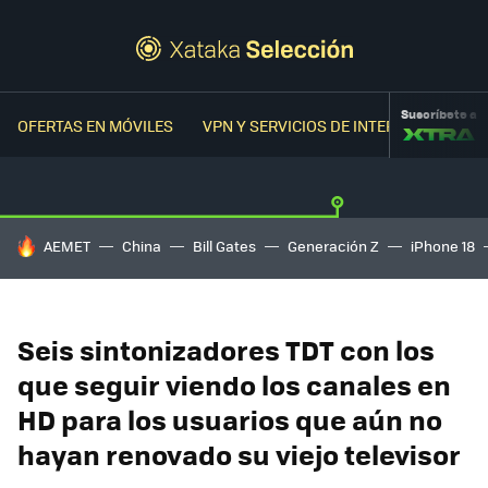
Suscríbete a
OFERTAS EN MÓVILES
VPN Y SERVICIOS DE INTERNET
OFER
HOY SE HABLA DE
AEMET
China
Bill Gates
Generación Z
iPhone 18
Seis sintonizadores TDT con los
que seguir viendo los canales en
HD para los usuarios que aún no
hayan renovado su viejo televisor