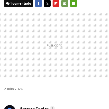
1 comentario
FACEBOOK
TWITTER
FLIPBOARD
E-
WHATSAPP
MAIL
2 Julio 2024
Herrera Castro