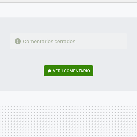
FACEBOOK
TWITTER
FLIPBOARD
E-
WHATSAPP
MAIL
Comentarios cerrados
VER
1 COMENTARIO