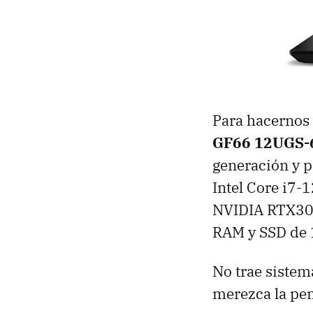
Para hacernos 
GF66 12UGS-
generación y p
Intel Core i7
NVIDIA RTX30
RAM y SSD de 
No trae sistem
merezca la pe