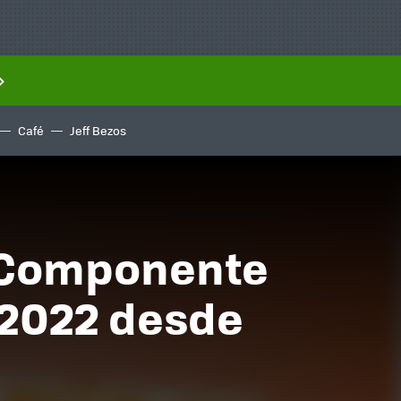
Café
Jeff Bezos
PcComponente
y 2022 desde