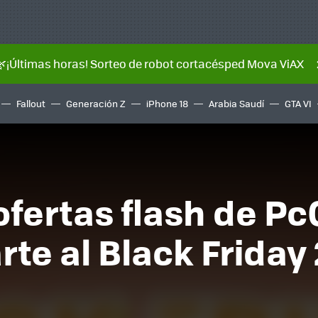
🌿¡Últimas horas! Sorteo de robot cortacésped Mova ViAX
Fallout
Generación Z
iPhone 18
Arabia Saudí
GTA VI
ofertas flash de 
rte al Black Frida