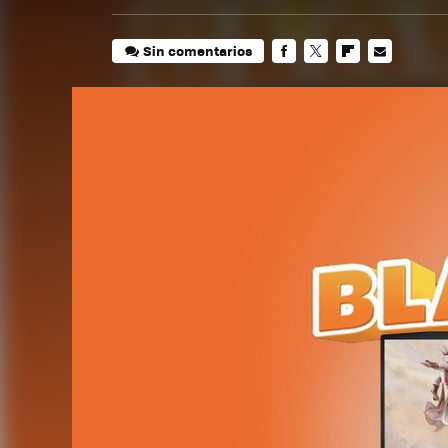
Sin comentarios
FACEBOOK
TWITTER
FLIPBOARD
E-
MAIL