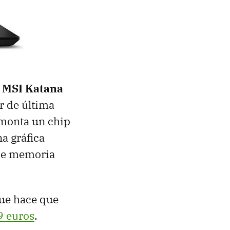
l
MSI Katana
r de última
 monta un chip
a gráfica
de memoria
que hace que
9 euros
.