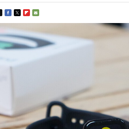
FACEBOOK
TWITTER
FLIPBOARD
E-
MAIL