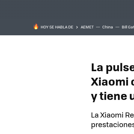
HOY SE HABLA DE
AEMET
China
Bill Ga
La puls
Xiaomi 
y tiene
La Xiaomi R
prestaciones