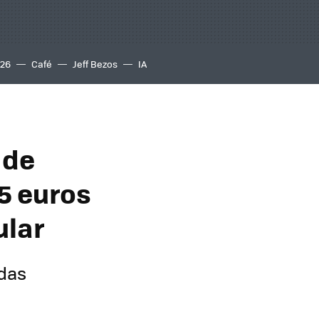
S26
Café
Jeff Bezos
IA
 de
5 euros
ular
das