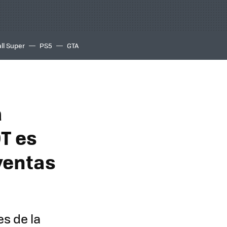
ll Super
PS5
GTA
a
DT es
ventas
es de la