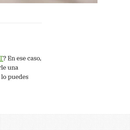
DT
? En ese caso,
le una
 lo puedes