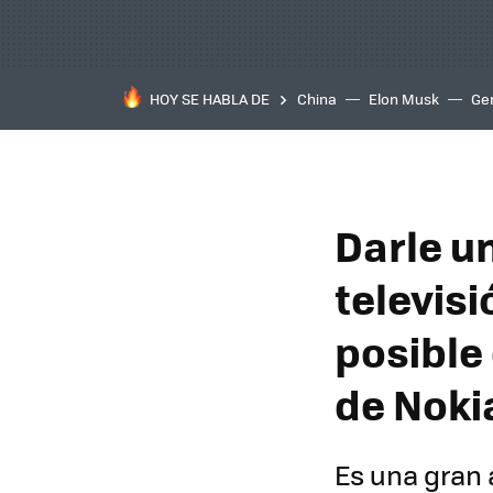
HOY SE HABLA DE
China
Elon Musk
Ge
Darle u
televisi
posible
de Noki
Es una gran 