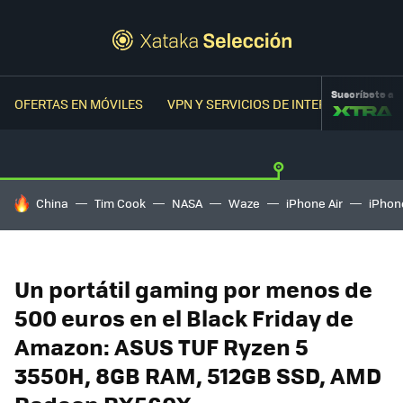
Suscríbete a
OFERTAS EN MÓVILES
VPN Y SERVICIOS DE INTERNET
OFER
HOY SE HABLA DE
China
Tim Cook
NASA
Waze
iPhone Air
iPhone
Un portátil gaming por menos de
500 euros en el Black Friday de
Amazon: ASUS TUF Ryzen 5
3550H, 8GB RAM, 512GB SSD, AMD