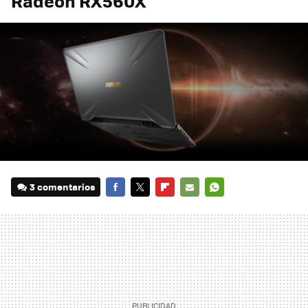
Radeon RX560X
3 comentarios
FACEBOOK
TWITTER
FLIPBOARD
E-
WHATSAPP
MAIL