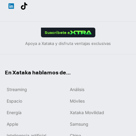
Wh
Twit
Fac
You
Inst
Tele
RSS
Flip
ats
ter
ebo
tub
agr
gra
boa
Link
Tikt
App
ok
e
am
m
rd
edIn
ok
Suscríbete a
Apoya a Xataka y disfruta ventajas exclusivas
En Xataka hablamos de...
Streaming
Análisis
Espacio
Móviles
Energía
Xataka Movilidad
Apple
Samsung
Inteligencia artificial
China