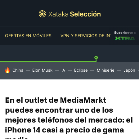
Suscríbete a
OFERTAS EN MÓVILES
VPN Y SERVICIOS DE INTERNET
O
HOY SE HABLA DE
China
Elon Musk
IA
Eclipse
Miniserie
Japón
En el outlet de MediaMarkt
puedes encontrar uno de los
mejores teléfonos del mercado: el
iPhone 14 casi a precio de gama