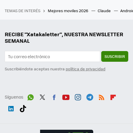
TEMAS DE INTERÉS
Mejores moviles 2026
Claude
Androi
RECIBE "Xatakaletter", NUESTRA NEWSLETTER
SEMANAL
SUSCRIBIR
Suscribiéndote aceptas nuestra
política de privacidad
Síguenos
Wh
Twit
Fac
You
Inst
Tele
RSS
Flip
ats
ter
ebo
tub
agr
gra
boa
Link
Tikt
App
ok
e
am
m
rd
edI
ok