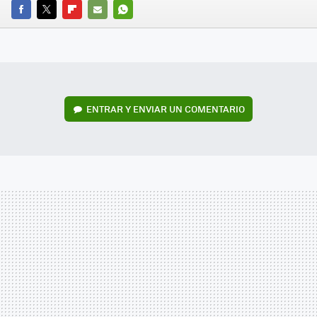
FACEBOOK
TWITTER
FLIPBOARD
E-
WHATSAPP
MAIL
ENTRAR Y ENVIAR UN COMENTARIO