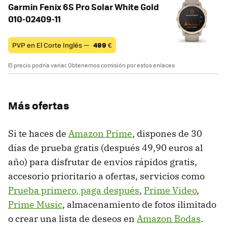
Garmin Fenix 6S Pro Solar White Gold
010-02409-11
PVP en El Corte Inglés —
499
€
El precio podría variar. Obtenemos comisión por estos enlaces
Más ofertas
Si te haces de
Amazon Prime
, dispones de 30
días de prueba gratis (después 49,90 euros al
año) para disfrutar de envíos rápidos gratis,
accesorio prioritario a ofertas, servicios como
Prueba primero, paga después
,
Prime Video
,
Prime Music
, almacenamiento de fotos ilimitado
o crear una lista de deseos en
Amazon Bodas
.