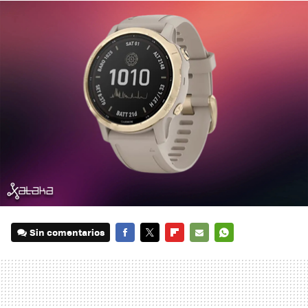
Sin comentarios
FACEBOOK
TWITTER
FLIPBOARD
E-
WHATSAPP
MAIL