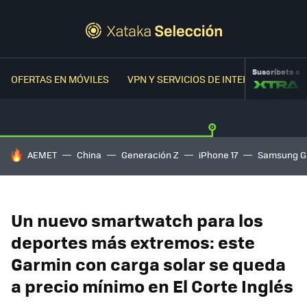
Suscríbete a
OFERTAS EN MÓVILES
VPN Y SERVICIOS DE INTERNET
OFER
HOY SE HABLA DE
AEMET
China
Generación Z
iPhone 17
Samsung G
Un nuevo smartwatch para los
deportes más extremos: este
Garmin con carga solar se queda
a precio mínimo en El Corte Inglés