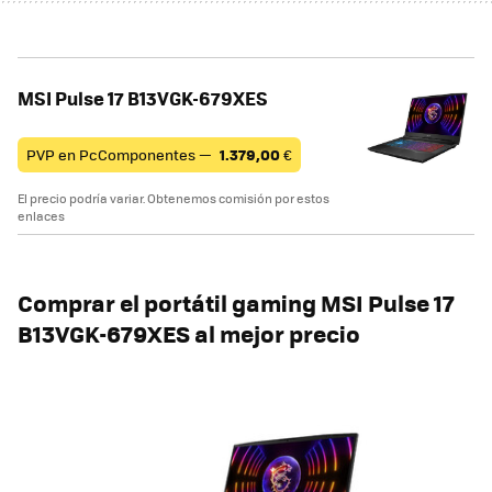
MSI Pulse 17 B13VGK-679XES
PVP en PcComponentes —
1.379,00
€
El precio podría variar. Obtenemos comisión por estos
enlaces
Comprar el portátil gaming MSI Pulse 17
B13VGK-679XES al mejor precio