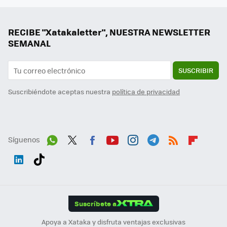
RECIBE "Xatakaletter", NUESTRA NEWSLETTER
SEMANAL
SUSCRIBIR
Suscribiéndote aceptas nuestra
política de privacidad
Síguenos
Wh
Twit
Fac
You
Inst
Tele
RSS
Flip
ats
ter
ebo
tub
agr
gra
boa
Link
Tikt
App
ok
e
am
m
rd
edI
ok
Suscríbete a
n
Apoya a Xataka y disfruta ventajas exclusivas