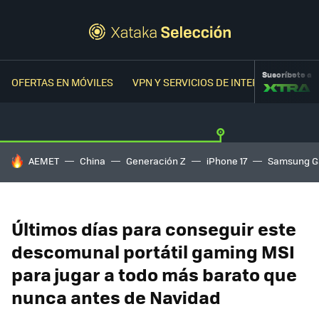
Suscríbete a
OFERTAS EN MÓVILES
VPN Y SERVICIOS DE INTERNET
OFER
HOY SE HABLA DE
AEMET
China
Generación Z
iPhone 17
Samsung G
Últimos días para conseguir este
descomunal portátil gaming MSI
para jugar a todo más barato que
nunca antes de Navidad