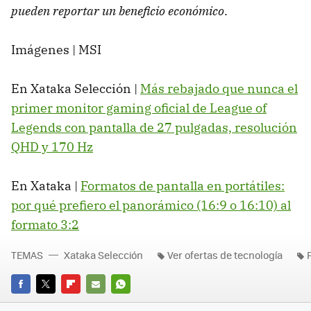
pueden reportar un beneficio económico
.
Imágenes | MSI
En Xataka Selección |
Más rebajado que nunca el
primer monitor gaming oficial de League of
Legends con pantalla de 27 pulgadas, resolución
QHD y 170 Hz
En Xataka |
Formatos de pantalla en portátiles:
por qué prefiero el panorámico (16:9 o 16:10) al
formato 3:2
TEMAS
Xataka Selección
Ver ofertas de tecnología
FACEBOOK
TWITTER
FLIPBOARD
E-
WHATSAPP