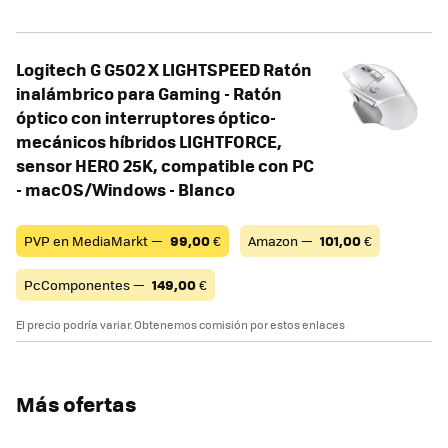
Logitech G G502 X LIGHTSPEED Ratón
inalámbrico para Gaming - Ratón
óptico con interruptores óptico-
mecánicos híbridos LIGHTFORCE,
sensor HERO 25K, compatible con PC
- macOS/Windows - Blanco
PVP en MediaMarkt —
99,00
€
Amazon —
101,00
€
PcComponentes —
149,00
€
El precio podría variar. Obtenemos comisión por estos enlaces
Más ofertas