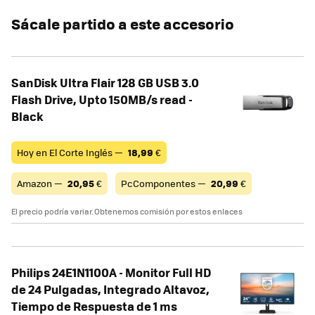
Sácale partido a este accesorio
SanDisk Ultra Flair 128 GB USB 3.0
Flash Drive, Upto 150MB/s read -
Black
Hoy en El Corte Inglés —
18,99
€
Amazon —
20,95
€
PcComponentes —
20,99
€
El precio podría variar. Obtenemos comisión por estos enlaces
Philips 24E1N1100A - Monitor Full HD
de 24 Pulgadas, Integrado Altavoz,
Tiempo de Respuesta de 1 ms