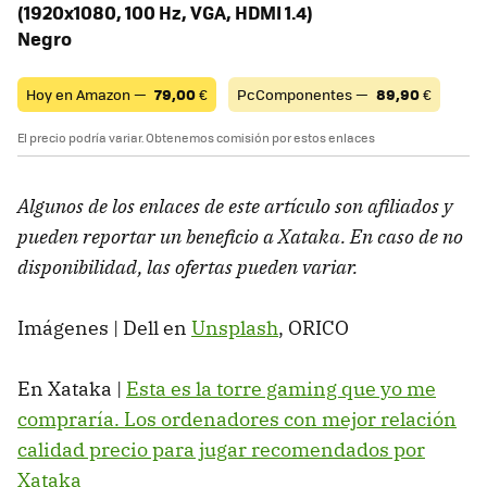
(1920x1080, 100 Hz, VGA, HDMI 1.4)
Negro
Hoy en Amazon —
79,00
€
PcComponentes —
89,90
€
El precio podría variar. Obtenemos comisión por estos enlaces
Algunos de los enlaces de este artículo son afiliados y
pueden reportar un beneficio a Xataka. En caso de no
disponibilidad, las ofertas pueden variar.
Imágenes | Dell en
Unsplash
, ORICO
En Xataka |
Esta es la torre gaming que yo me
compraría. Los ordenadores con mejor relación
calidad precio para jugar recomendados por
Xataka