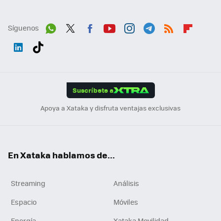
Síguenos
Wh
Twit
Fac
You
Inst
Tele
RSS
Flip
ats
ter
ebo
tub
agr
gra
boa
Link
Tikt
App
ok
e
am
m
rd
edI
ok
Suscríbete a
n
Apoya a Xataka y disfruta ventajas exclusivas
En Xataka hablamos de...
Streaming
Análisis
Espacio
Móviles
Energía
Xataka Movilidad