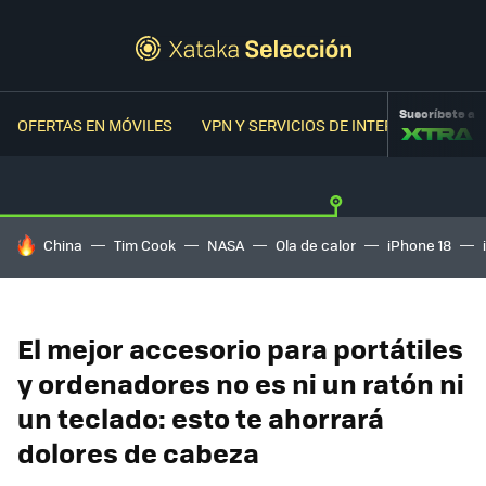
Suscríbete a
OFERTAS EN MÓVILES
VPN Y SERVICIOS DE INTERNET
OFER
HOY SE HABLA DE
China
Tim Cook
NASA
Ola de calor
iPhone 18
El mejor accesorio para portátiles
y ordenadores no es ni un ratón ni
un teclado: esto te ahorrará
dolores de cabeza