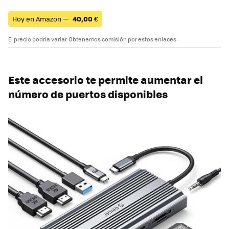
Hoy en Amazon —
40,00
€
El precio podría variar. Obtenemos comisión por estos enlaces
Este accesorio te permite aumentar el
número de puertos disponibles