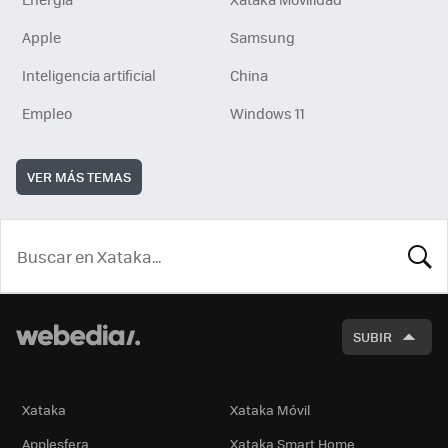
Apple
Samsung
Inteligencia artificial
China
Empleo
Windows 11
VER MÁS TEMAS
BUSCA
SUBIR
Xataka
Xataka Móvil
Applesfera
Xataka Smart Home