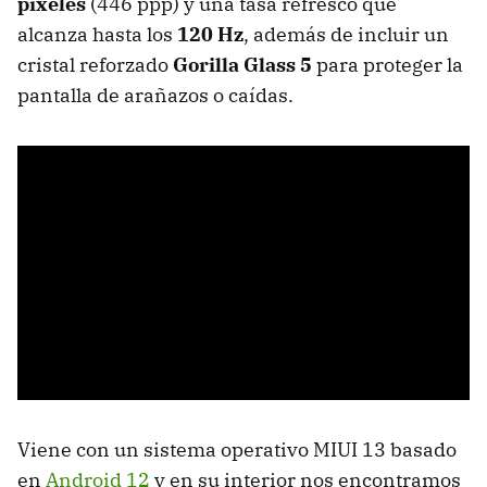
píxeles
(446 ppp) y una tasa refresco que
alcanza hasta los
120 Hz
, además de incluir un
cristal reforzado
Gorilla Glass 5
para proteger la
pantalla de arañazos o caídas.
Viene con un sistema operativo MIUI 13 basado
en
Android 12
y en su interior nos encontramos