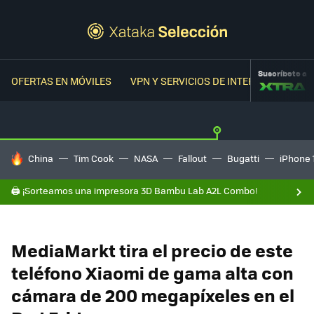
Suscríbete a
OFERTAS EN MÓVILES
VPN Y SERVICIOS DE INTERNET
OFER
HOY SE HABLA DE
China
Tim Cook
NASA
Fallout
Bugatti
iPhone 
🖨️ ¡Sorteamos una impresora 3D Bambu Lab A2L Combo!
MediaMarkt tira el precio de este
teléfono Xiaomi de gama alta con
cámara de 200 megapíxeles en el