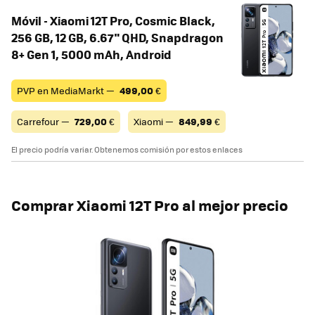
Móvil - Xiaomi 12T Pro, Cosmic Black,
256 GB, 12 GB, 6.67" QHD, Snapdragon
8+ Gen 1, 5000 mAh, Android
PVP en MediaMarkt —
499,00
€
Carrefour —
729,00
€
Xiaomi —
849,99
€
El precio podría variar. Obtenemos comisión por estos enlaces
Comprar Xiaomi 12T Pro al mejor precio