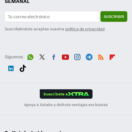
SEMANAL
SUSCRIBIR
Suscribiéndote aceptas nuestra
política de privacidad
Síguenos
Wh
Twit
Fac
You
Inst
Tele
RSS
Flip
ats
ter
ebo
tub
agr
gra
boa
Link
Tikt
App
ok
e
am
m
rd
edI
ok
Suscríbete a
n
Apoya a Xataka y disfruta ventajas exclusivas