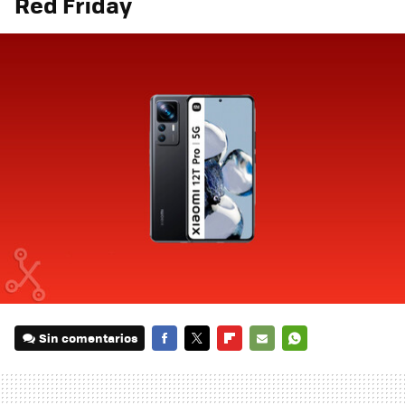
Red Friday
Sin comentarios
FACEBOOK
TWITTER
FLIPBOARD
E-
WHATSAPP
MAIL