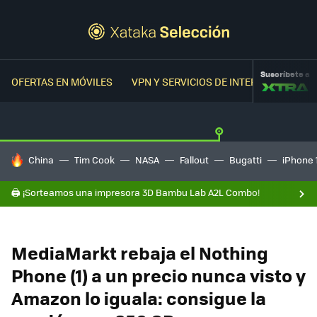
Suscríbete a
OFERTAS EN MÓVILES
VPN Y SERVICIOS DE INTERNET
OFER
HOY SE HABLA DE
China
Tim Cook
NASA
Fallout
Bugatti
iPhone 
🖨️ ¡Sorteamos una impresora 3D Bambu Lab A2L Combo!
MediaMarkt rebaja el Nothing
Phone (1) a un precio nunca visto y
Amazon lo iguala: consigue la