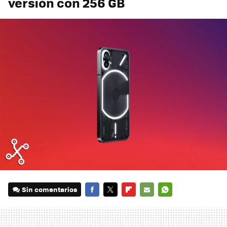
versión con 256 GB
Sin comentarios
FACEBOOK
TWITTER
FLIPBOARD
E-
WHATSAPP
MAIL