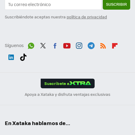
SUSCRIBIR
Suscribiéndote aceptas nuestra
política de privacidad
Síguenos
Wh
Twit
Fac
You
Inst
Tele
RSS
Flip
ats
ter
ebo
tub
agr
gra
boa
Link
Tikt
App
ok
e
am
m
rd
edI
ok
Suscríbete a
n
Apoya a Xataka y disfruta ventajas exclusivas
En Xataka hablamos de...