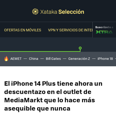
Suscríbete a
OFERTAS EN MÓVILES
VPN Y SERVICIOS DE INTERNET
OFER
HOY SE HABLA DE
AEMET
China
Bill Gates
Generación Z
iPhone 18
El iPhone 14 Plus tiene ahora un
descuentazo en el outlet de
MediaMarkt que lo hace más
asequible que nunca