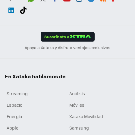
Wh
Twit
Fac
You
Inst
Tele
RSS
Flip
ats
ter
ebo
tub
agr
gra
boa
Link
Tikt
App
ok
e
am
m
rd
edI
ok
Suscríbete a
n
Apoya a Xataka y disfruta ventajas exclusivas
En Xataka hablamos de...
Streaming
Análisis
Espacio
Móviles
Energía
Xataka Movilidad
Apple
Samsung