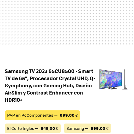
Samsung TV 2023 65CU8500 - Smart
TV de 65", Procesador Crystal UHD, Q-
Symphony, con Gaming Hub, Diseño
AirSlim y Contrast Enhancer con
HDR10+
PVP en PcComponentes —
699,00
€
El Corte Inglés —
849,00
€
Samsung —
899,00
€