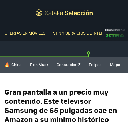
Suscríbete a
OFERTAS EN MÓVILES
VPN Y SERVICIOS DE INTERNET
OFER
HOY SE HABLA DE
China
Elon Musk
Generación Z
Eclipse
Mapa
Gran pantalla a un precio muy
contenido. Este televisor
Samsung de 65 pulgadas cae en
Amazon a su mínimo histórico