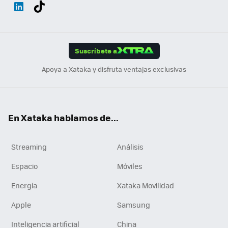
Wh
Twit
Fac
You
Inst
Tele
RSS
Flip
ats
ter
ebo
tub
agr
gra
boa
Link
Tikt
App
ok
e
am
m
rd
edI
ok
Suscríbete a
n
Apoya a Xataka y disfruta ventajas exclusivas
En Xataka hablamos de...
Streaming
Análisis
Espacio
Móviles
Energía
Xataka Movilidad
Apple
Samsung
Inteligencia artificial
China