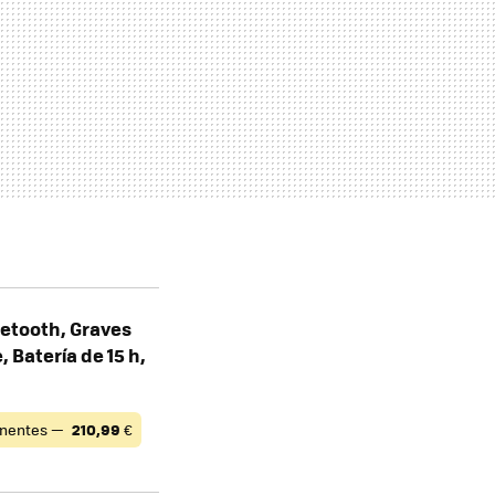
uetooth, Graves
 Batería de 15 h,
nentes —
210,99
€