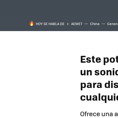
HOY SE HABLA DE
AEMET
China
Gener
Este po
un soni
para di
cualqui
Ofrece una a