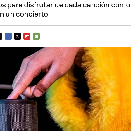
s para disfrutar de cada canción como 
n un concierto
FACEBOOK
TWITTER
FLIPBOARD
E-
MAIL