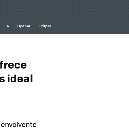
IA
OpenAI
Eclipse
ofrece
s ideal
 envolvente