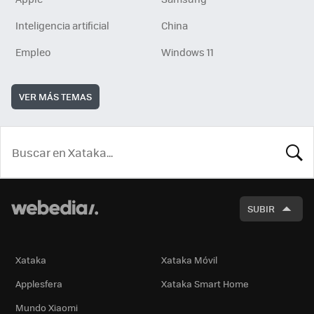
Inteligencia artificial
China
Empleo
Windows 11
VER MÁS TEMAS
BUSCA
SUBIR
Xataka
Xataka Móvil
Applesfera
Xataka Smart Home
Mundo Xiaomi