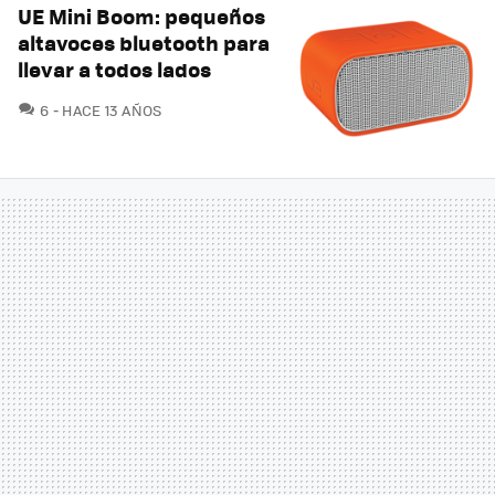
UE Mini Boom: pequeños
altavoces bluetooth para
llevar a todos lados
COMENTARIOS
6
HACE 13 AÑOS