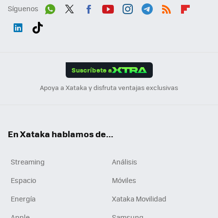
Síguenos
Wh
Twit
Fac
You
Inst
Tele
RSS
Flip
ats
ter
ebo
tub
agr
gra
boa
Link
Tikt
App
ok
e
am
m
rd
edI
ok
Suscríbete a
n
Apoya a Xataka y disfruta ventajas exclusivas
En Xataka hablamos de...
Streaming
Análisis
Espacio
Móviles
Energía
Xataka Movilidad
Apple
Samsung