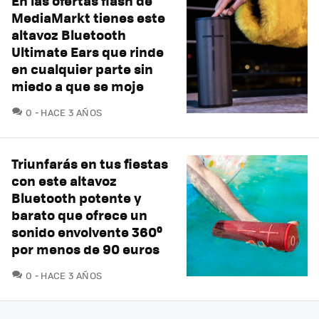
En las ofertas flash de
MediaMarkt tienes este
altavoz Bluetooth
Ultimate Ears que rinde
en cualquier parte sin
miedo a que se moje
COMENTARIOS
0
HACE 3 AÑOS
Triunfarás en tus fiestas
con este altavoz
Bluetooth potente y
barato que ofrece un
sonido envolvente 360º
por menos de 90 euros
COMENTARIOS
0
HACE 3 AÑOS