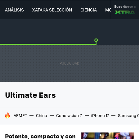
Suscríbete a
ANÁLISIS
XATAKA SELECCIÓN
CIENCIA
MOVILIDAD
Ultimate Ears
HOY SE HABLA DE
AEMET
China
Generación Z
iPhone 17
Samsung G
Potente, compacto y con