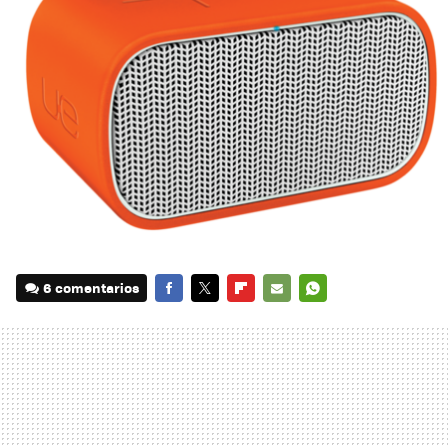
6 comentarios
FACEBOOK
TWITTER
FLIPBOARD
E-
WHATSAPP
MAIL