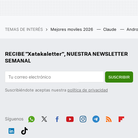
TEMAS DE INTERÉS
Mejores moviles 2026
Claude
Andro
RECIBE "Xatakaletter", NUESTRA NEWSLETTER
SEMANAL
SUSCRIBIR
Suscribiéndote aceptas nuestra
política de privacidad
Síguenos
Wh
Twit
Fac
You
Inst
Tele
RSS
Flip
ats
ter
ebo
tub
agr
gra
boa