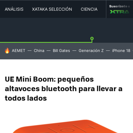
Suscríbete a
ANÁLISIS
XATAKA SELECCIÓN
CIENCIA
MOVILIDAD
HOY SE HABLA DE
AEMET
China
Bill Gates
Generación Z
iPhone 18
UE Mini Boom: pequeños
altavoces bluetooth para llevar a
todos lados