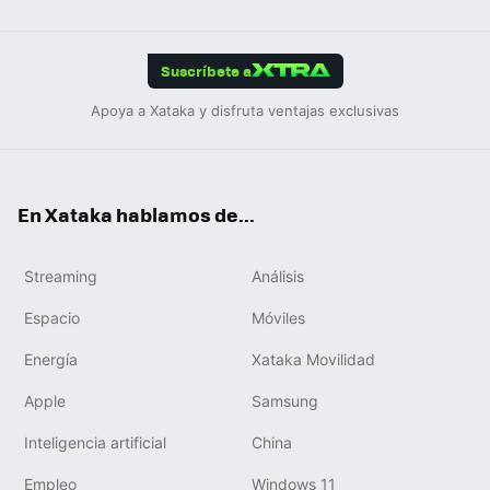
Link
Tikt
App
ok
e
am
m
rd
edIn
ok
Suscríbete a
Apoya a Xataka y disfruta ventajas exclusivas
En Xataka hablamos de...
Streaming
Análisis
Espacio
Móviles
Energía
Xataka Movilidad
Apple
Samsung
Inteligencia artificial
China
Empleo
Windows 11