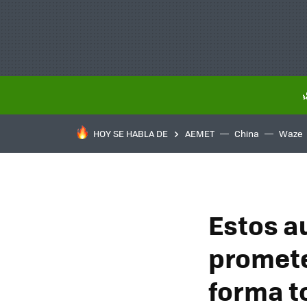
HOY SE HABLA DE
AEMET
China
Waze
Estos a
promete
forma t