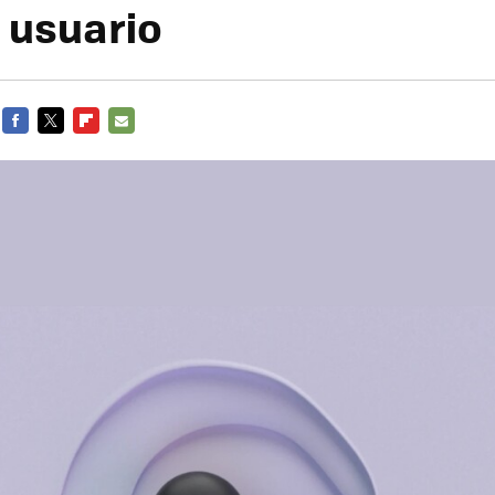
 usuario
FACEBOOK
TWITTER
FLIPBOARD
E-
MAIL