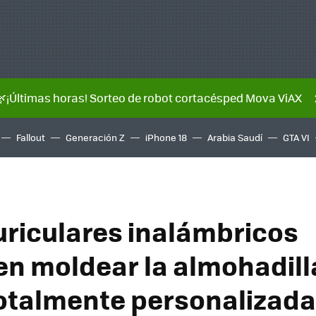
🌿¡Últimas horas! Sorteo de robot cortacésped Mova ViAX
Fallout
Generación Z
iPhone 18
Arabia Saudí
GTA VI
uriculares inalámbricos
n moldear la almohadill
otalmente personalizada 