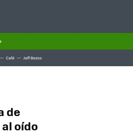
Café
Jeff Bezos
a de
al oído