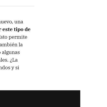
nuevo, una
 este tipo de
Esto permite
también la
o algunas
les. ¿La
ndos y si