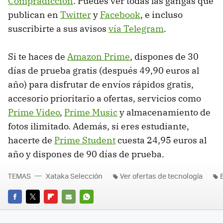
Compradicción
. Puedes ver todas las gangas que
publican en
Twitter
y
Facebook
, e incluso
suscribirte a sus avisos
vía Telegram
.
Si te haces de
Amazon Prime
, dispones de 30
días de prueba gratis (después 49,90 euros al
año) para disfrutar de envíos rápidos gratis,
accesorio prioritario a ofertas, servicios como
Prime Video
,
Prime Music
y almacenamiento de
fotos ilimitado. Además, si eres estudiante,
hacerte de
Prime Student
cuesta 24,95 euros al
año y dispones de 90 días de prueba.
TEMAS
Xataka Selección
Ver ofertas de tecnología
FACEBOOK
TWITTER
FLIPBOARD
E-
WHATSAPP