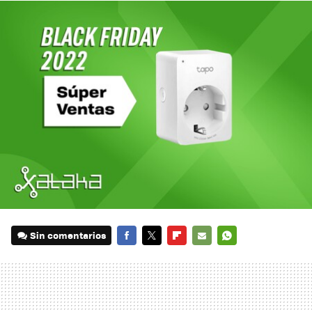
Sin comentarios
FACEBOOK
TWITTER
FLIPBOARD
E-
WHATSAPP
MAIL