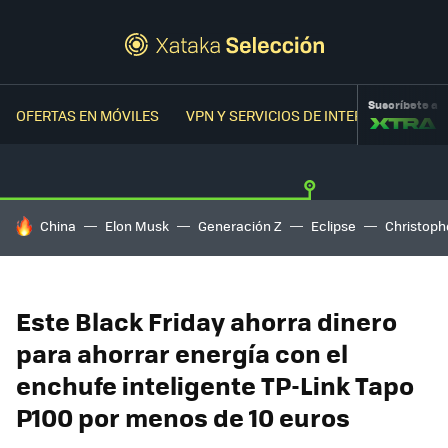
Suscríbete a
OFERTAS EN MÓVILES
VPN Y SERVICIOS DE INTERNET
OFER
HOY SE HABLA DE
China
Elon Musk
Generación Z
Eclipse
Christoph
Este Black Friday ahorra dinero
para ahorrar energía con el
enchufe inteligente TP-Link Tapo
P100 por menos de 10 euros