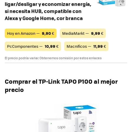
ligar/desligar y economizar energía,
si necesita HUB, compatible con
Alexa y Google Home, cor branca
Hoy en Amazon —
9,90
€
MediaMarkt —
9,99
€
PcComponentes —
10,99
€
Macnificos —
11,99
€
El precio podría variar. Obtenemos comisión por estos enlaces
Comprar el TP-Link TAPO P100 al mejor
precio