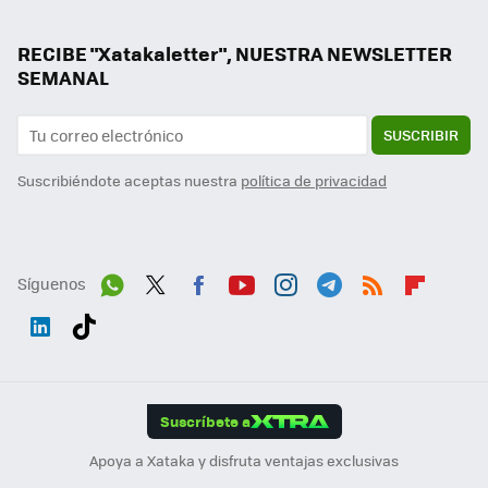
RECIBE "Xatakaletter", NUESTRA NEWSLETTER
SEMANAL
SUSCRIBIR
Suscribiéndote aceptas nuestra
política de privacidad
Síguenos
Wh
Twit
Fac
You
Inst
Tele
RSS
Flip
ats
ter
ebo
tub
agr
gra
boa
Link
Tikt
App
ok
e
am
m
rd
edI
ok
Suscríbete a
n
Apoya a Xataka y disfruta ventajas exclusivas