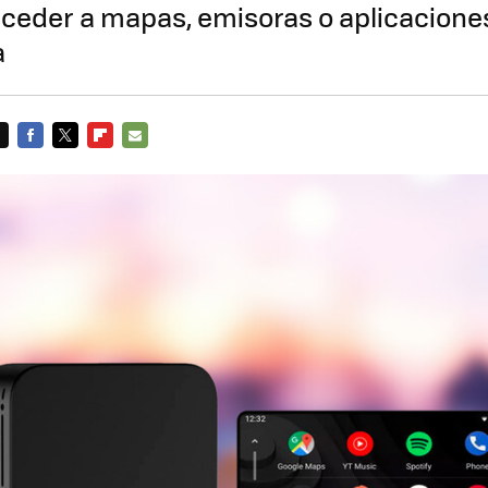
cceder a mapas, emisoras o aplicacion
a
FACEBOOK
TWITTER
FLIPBOARD
E-
MAIL