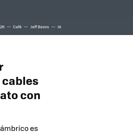
S26
Café
Jeff Bezos
IA
r
n cables
rato con
lámbrico es