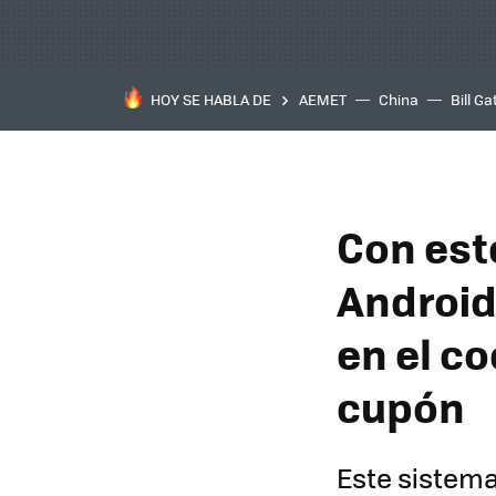
HOY SE HABLA DE
AEMET
China
Bill Ga
Con est
Android
en el c
cupón
Este sistema