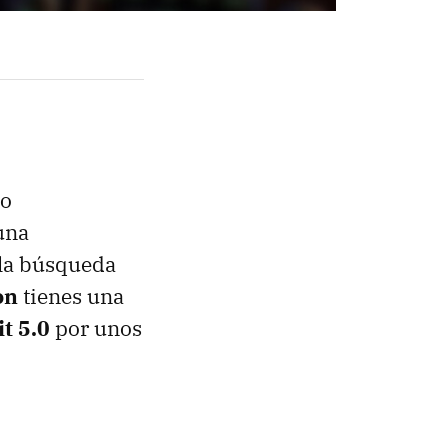
to
una
 la búsqueda
on
tienes una
it 5.0
por unos