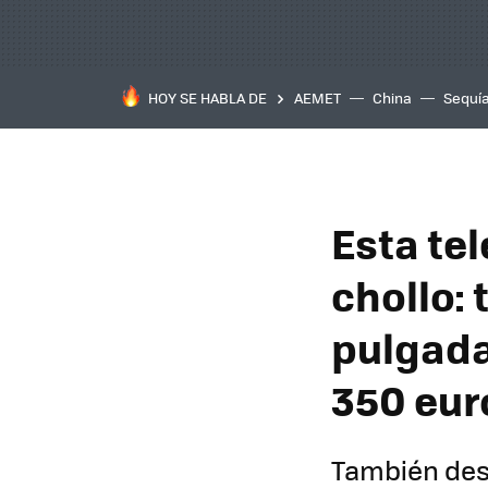
HOY SE HABLA DE
AEMET
China
Sequí
Esta te
chollo: 
pulgada
350 eur
También dest