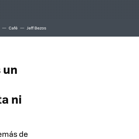
Café
Jeff Bezos
s un
a ni
demás de