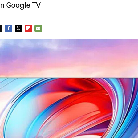
n Google TV
FACEBOOK
TWITTER
FLIPBOARD
E-
MAIL