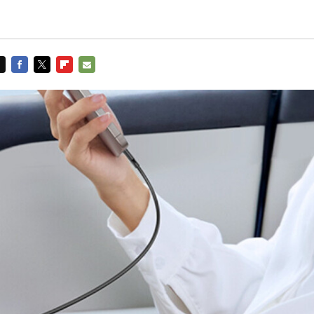
FACEBOOK
TWITTER
FLIPBOARD
E-
MAIL