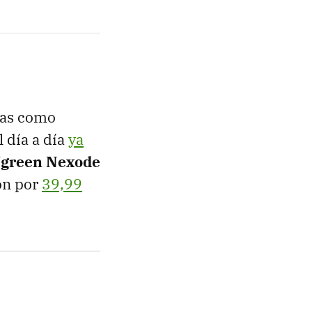
das como
 día a día
ya
green Nexode
zon por
39,99