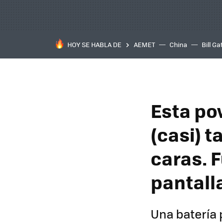
HOY SE HABLA DE
AEMET
China
Bill Ga
Esta po
(casi) 
caras. 
pantall
Una batería 