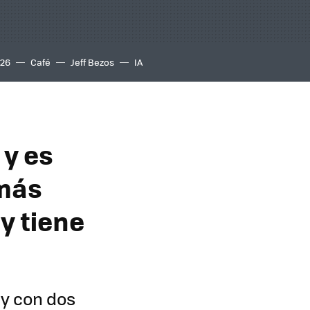
S26
Café
Jeff Bezos
IA
 y es
 más
y tiene
 y con dos