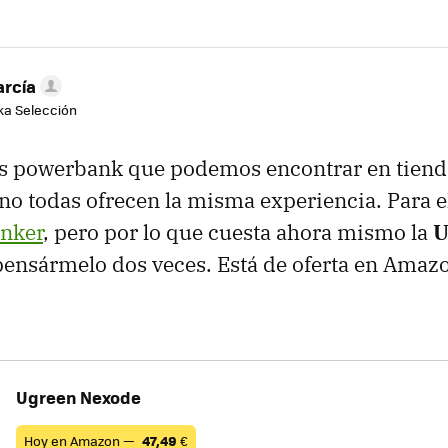
arcía
aka Selección
s powerbank que podemos encontrar en tien
o todas ofrecen la misma experiencia. Para el
Anker
, pero por lo que cuesta ahora mismo la
U
n pensármelo dos veces. Está de oferta en Ama
Ugreen Nexode
Hoy en Amazon —
47,49
€