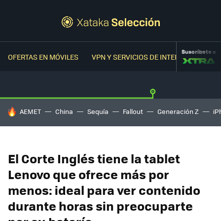
Suscríbete a
OFERTAS EN MÓVILES
VPN Y SERVICIOS DE INTERNET
OFER
HOY SE HABLA DE
AEMET
China
Sequía
Fallout
Generación Z
iP
El Corte Inglés tiene la tablet
Lenovo que ofrece más por
menos: ideal para ver contenido
durante horas sin preocuparte