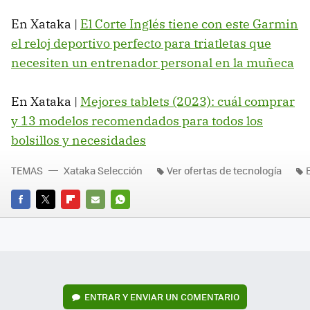
En Xataka |
El Corte Inglés tiene con este Garmin
el reloj deportivo perfecto para triatletas que
necesiten un entrenador personal en la muñeca
En Xataka |
Mejores tablets (2023): cuál comprar
y 13 modelos recomendados para todos los
bolsillos y necesidades
TEMAS
Xataka Selección
Ver ofertas de tecnología
FACEBOOK
TWITTER
FLIPBOARD
E-
WHATSAPP
MAIL
ENTRAR Y ENVIAR UN COMENTARIO