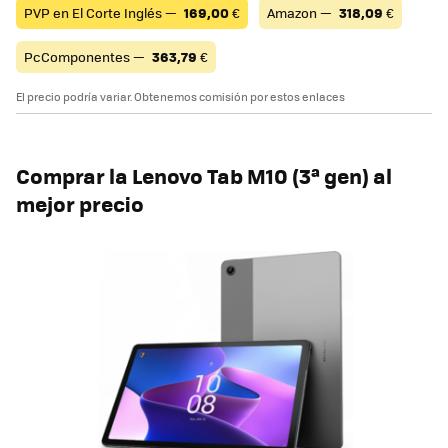
PVP en El Corte Inglés —
169,00
€
Amazon —
318,09
€
PcComponentes —
363,79
€
El precio podría variar. Obtenemos comisión por estos enlaces
Comprar la Lenovo Tab M10 (3ª gen) al
mejor precio