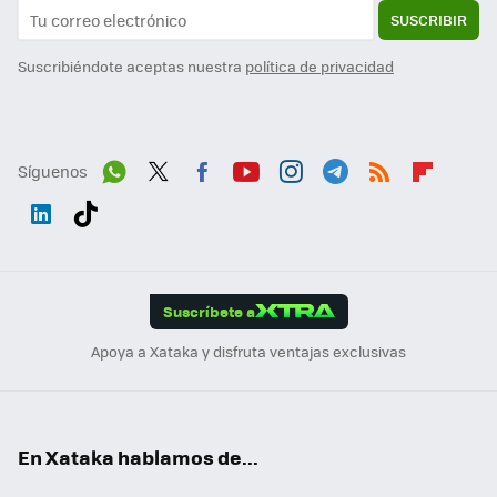
SUSCRIBIR
Suscribiéndote aceptas nuestra
política de privacidad
Síguenos
Wh
Twit
Fac
You
Inst
Tele
RSS
Flip
ats
ter
ebo
tub
agr
gra
boa
Link
Tikt
App
ok
e
am
m
rd
edI
ok
Suscríbete a
n
Apoya a Xataka y disfruta ventajas exclusivas
En Xataka hablamos de...