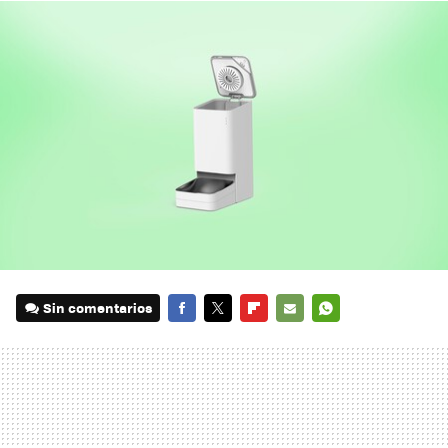
Sin comentarios
FACEBOOK
TWITTER
FLIPBOARD
E-
WHATSAPP
MAIL