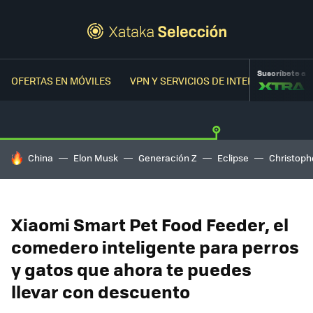
Suscríbete a
OFERTAS EN MÓVILES
VPN Y SERVICIOS DE INTERNET
OFER
HOY SE HABLA DE
China
Elon Musk
Generación Z
Eclipse
Christoph
Xiaomi Smart Pet Food Feeder, el
comedero inteligente para perros
y gatos que ahora te puedes
llevar con descuento