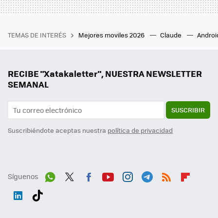
TEMAS DE INTERÉS
Mejores moviles 2026
Claude
Androi
RECIBE "Xatakaletter", NUESTRA NEWSLETTER
SEMANAL
SUSCRIBIR
Suscribiéndote aceptas nuestra
política de privacidad
Síguenos
Wh
Twit
Fac
You
Inst
Tele
RSS
Flip
ats
ter
ebo
tub
agr
gra
boa
Link
Tikt