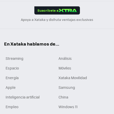
App
ok
e
am
m
rd
edI
ok
Suscríbete a
n
Apoya a Xataka y disfruta ventajas exclusivas
En Xataka hablamos de...
Streaming
Análisis
Espacio
Móviles
Energía
Xataka Movilidad
Apple
Samsung
Inteligencia artificial
China
Empleo
Windows 11