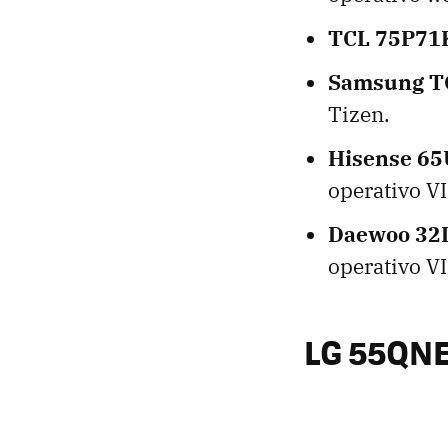
TCL 75P71
Samsung 
Tizen.
Hisense 6
operativo V
Daewoo 3
operativo V
LG 55QN