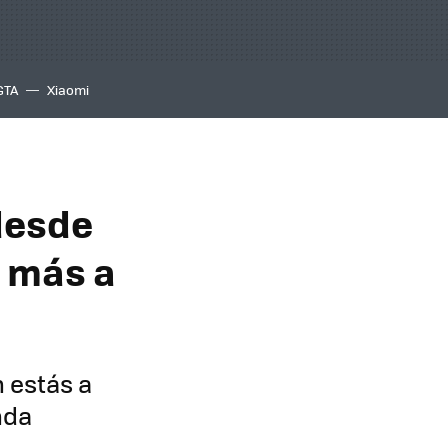
GTA
Xiaomi
 desde
y más a
 estás a
nda