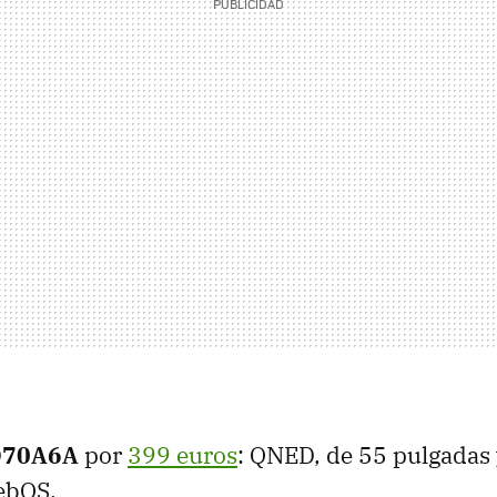
D70A6A
por
399 euros
: QNED, de 55 pulgadas 
ebOS.