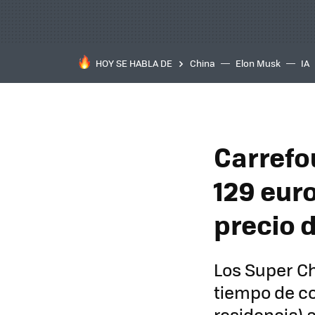
HOY SE HABLA DE
China
Elon Musk
IA
Carrefo
129 eur
precio d
Los Super Ch
tiempo de co
residencia) 