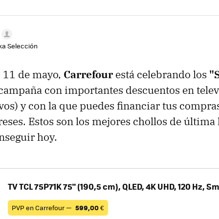
aka Selección
, 11 de mayo,
Carrefour
está celebrando los
"
 campaña con importantes descuentos en telev
ivos) y con la que puedes financiar tus compra
reses. Estos son los mejores chollos de última 
nseguir hoy.
TV TCL 75P71K 75" (190,5 cm), QLED, 4K UHD, 120 Hz, Sm
PVP en Carrefour —
599,00
€