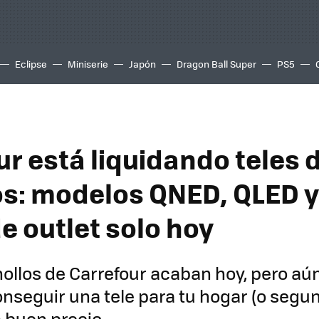
Eclipse
Miniserie
Japón
Dragon Ball Super
PS5
ur está liquidando teles
os: modelos QNED, QLED 
e outlet solo hoy
ollos de Carrefour acaban hoy, pero aún
nseguir una tele para tu hogar (o segu
a buen precio