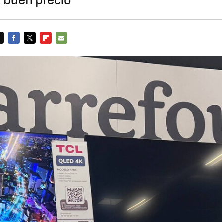
FACEBOOK
TWITTER
FLIPBOARD
E-
MAIL