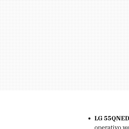
LG 55QNE
operativo w