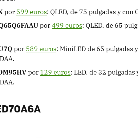
K
por
599 euros
: QLED, de 75 pulgadas y con 
TQ65Q6FAAU
por
499 euros
: QLED, de 65 pulg
5U7Q
por
589 euros
: MiniLED de 65 pulgadas y
IDAA.
2DM95HV
por
129 euros
: LED, de 32 pulgadas 
IDAA.
ED70A6A