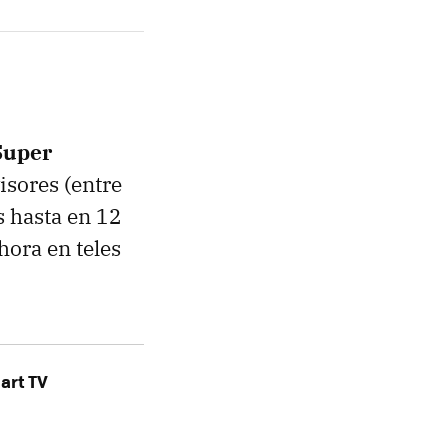
Super
isores (entre
s hasta en 12
hora en teles
art TV