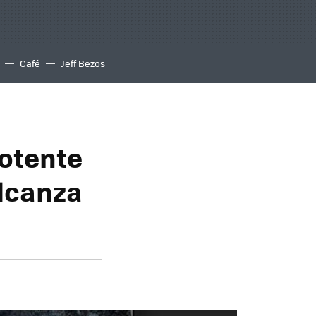
Café
Jeff Bezos
potente
alcanza