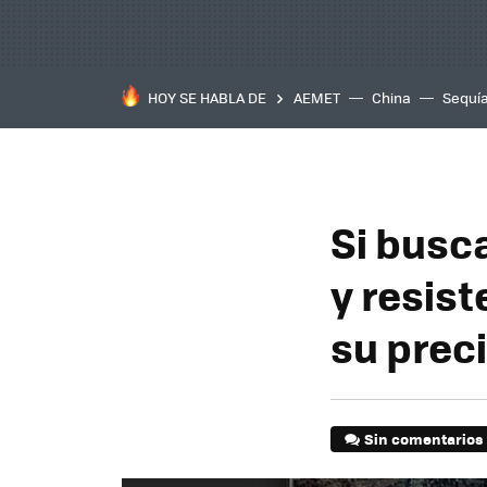
HOY SE HABLA DE
AEMET
China
Sequí
Si busc
y resist
su prec
Sin comentarios