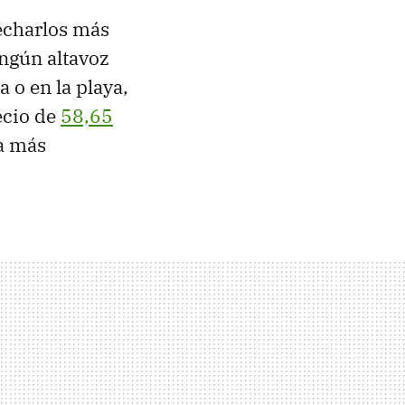
echarlos más
ingún altavoz
 o en la playa,
ecio de
58,65
ra más