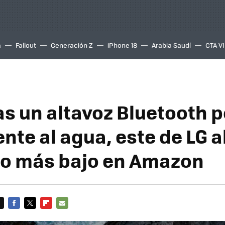
a
Fallout
Generación Z
iPhone 18
Arabia Saudí
GTA VI
as un altavoz Bluetooth 
ente al agua, este de LG 
io más bajo en Amazon
FACEBOOK
TWITTER
FLIPBOARD
E-