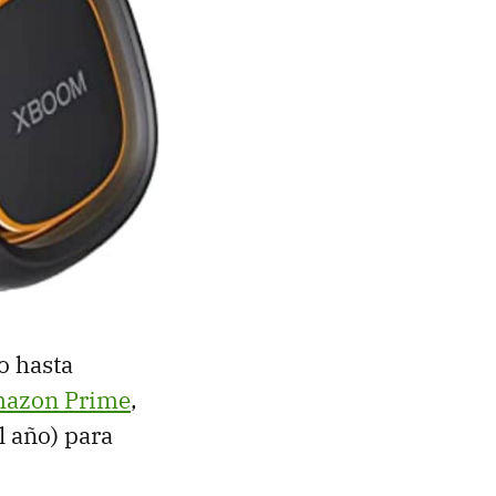
o hasta
azon Prime
,
l año) para