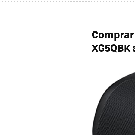
Comprar 
XG5QBK a