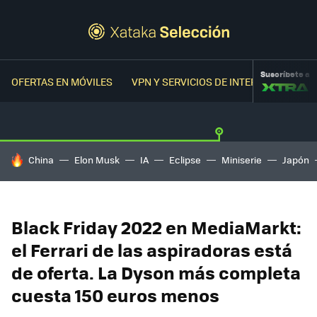
Suscríbete a
OFERTAS EN MÓVILES
VPN Y SERVICIOS DE INTERNET
OFER
HOY SE HABLA DE
China
Elon Musk
IA
Eclipse
Miniserie
Japón
Black Friday 2022 en MediaMarkt:
el Ferrari de las aspiradoras está
de oferta. La Dyson más completa
cuesta 150 euros menos