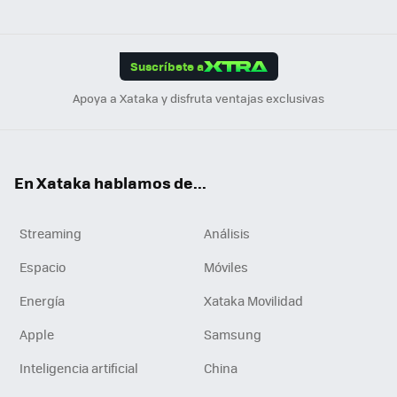
ats
ter
ebo
tub
agr
gra
boa
Link
Tikt
App
ok
e
am
m
rd
edI
ok
Suscríbete a
n
Apoya a Xataka y disfruta ventajas exclusivas
En Xataka hablamos de...
Streaming
Análisis
Espacio
Móviles
Energía
Xataka Movilidad
Apple
Samsung
Inteligencia artificial
China