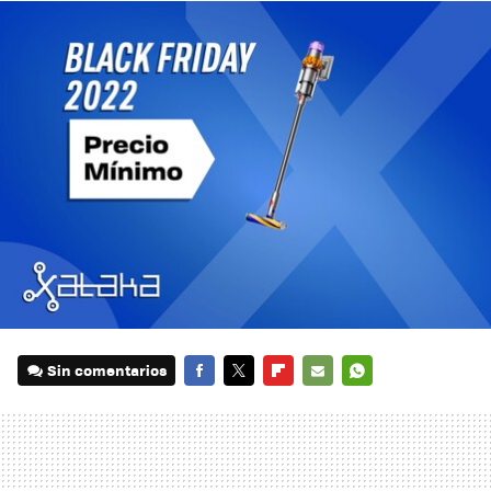
Sin comentarios
FACEBOOK
TWITTER
FLIPBOARD
E-
WHATSAPP
MAIL