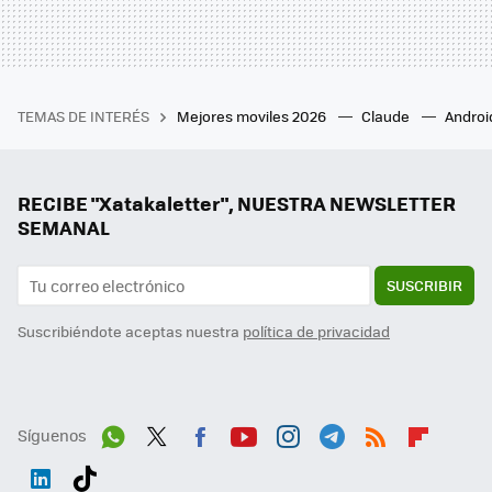
TEMAS DE INTERÉS
Mejores moviles 2026
Claude
Androi
RECIBE "Xatakaletter", NUESTRA NEWSLETTER
SEMANAL
SUSCRIBIR
Suscribiéndote aceptas nuestra
política de privacidad
Síguenos
Wh
Twit
Fac
You
Inst
Tele
RSS
Flip