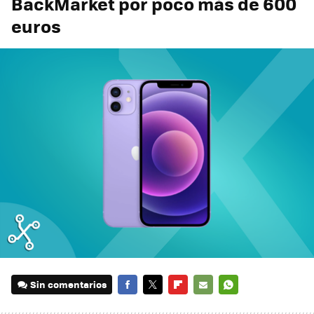
BackMarket por poco más de 600
euros
Sin comentarios
FACEBOOK
TWITTER
FLIPBOARD
E-
WHATSAPP