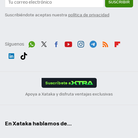
SUSCRIBIR
Suscribiéndote aceptas nuestra
política de privacidad
Síguenos
Wh
Twit
Fac
You
Inst
Tele
RSS
Flip
ats
ter
ebo
tub
agr
gra
boa
Link
Tikt
App
ok
e
am
m
rd
edI
ok
Suscríbete a
n
Apoya a Xataka y disfruta ventajas exclusivas
En Xataka hablamos de...