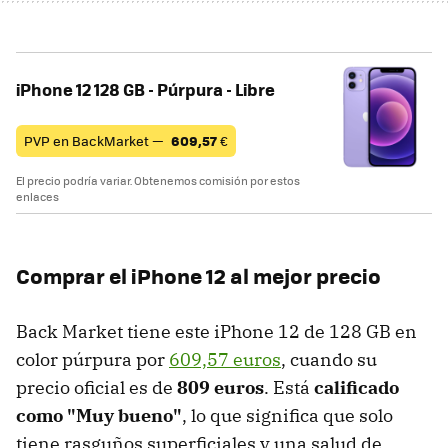
iPhone 12 128 GB - Púrpura - Libre
PVP en BackMarket —
609,57
€
El precio podría variar. Obtenemos comisión por estos
enlaces
Comprar el iPhone 12 al mejor precio
Back Market tiene este iPhone 12 de 128 GB en
color púrpura por
609,57 euros
, cuando su
precio oficial es de
809 euros
. Está
calificado
como "Muy bueno"
, lo que significa que solo
tiene rasguños superficiales y una salud de