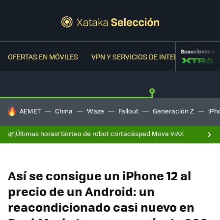
Suscríbete a
OFERTAS EN MÓVILES
VPN Y SERVICIOS DE INTERNET
OFER
HOY SE HABLA DE
AEMET
China
Waze
Fallout
Generación Z
iPh
🌿¡Últimas horas! Sorteo de robot cortacésped Mova ViAX
Así se consigue un iPhone 12 al
precio de un Android: un
reacondicionado casi nuevo en