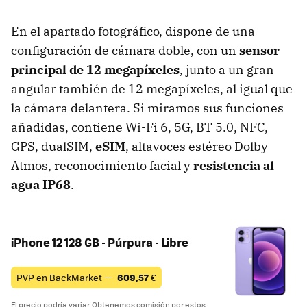
En el apartado fotográfico, dispone de una
configuración de cámara doble, con un
sensor
principal de 12 megapíxeles
, junto a un gran
angular también de 12 megapíxeles, al igual que
la cámara delantera. Si miramos sus funciones
añadidas, contiene Wi-Fi 6, 5G, BT 5.0, NFC,
GPS, dualSIM,
eSIM
, altavoces estéreo Dolby
Atmos, reconocimiento facial y
resistencia al
agua IP68
.
iPhone 12 128 GB - Púrpura - Libre
PVP en BackMarket —
609,57
€
El precio podría variar. Obtenemos comisión por estos