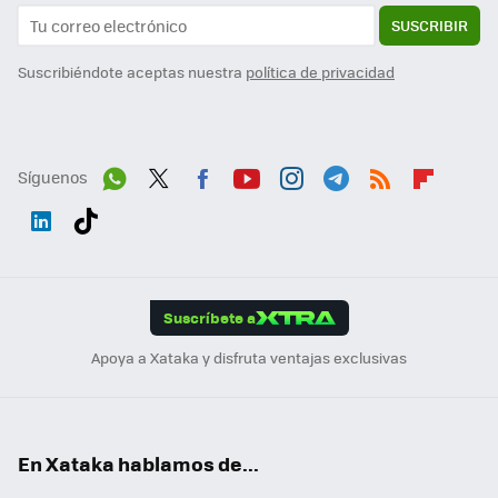
SUSCRIBIR
Suscribiéndote aceptas nuestra
política de privacidad
Síguenos
Wh
Twit
Fac
You
Inst
Tele
RSS
Flip
ats
ter
ebo
tub
agr
gra
boa
Link
Tikt
App
ok
e
am
m
rd
edI
ok
Suscríbete a
n
Apoya a Xataka y disfruta ventajas exclusivas
En Xataka hablamos de...