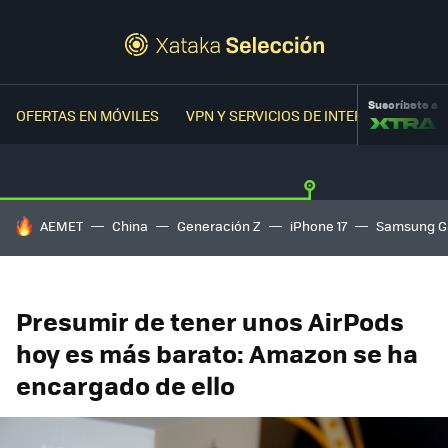
Suscríbete a
OFERTAS EN MÓVILES
VPN Y SERVICIOS DE INTERNET
OFER
HOY SE HABLA DE
AEMET
China
Generación Z
iPhone 17
Samsung G
Presumir de tener unos AirPods
hoy es más barato: Amazon se ha
encargado de ello