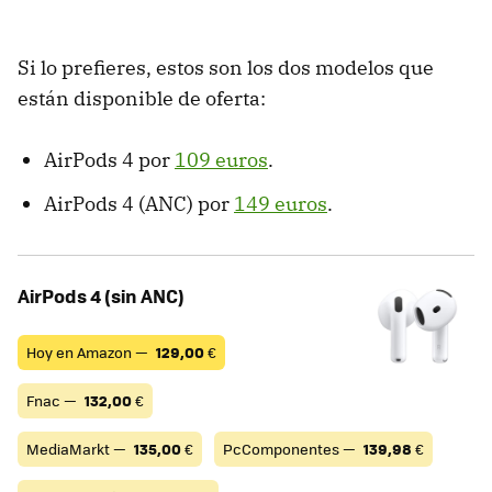
Si lo prefieres, estos son los dos modelos que
están disponible de oferta:
AirPods 4 por
109 euros
.
AirPods 4 (ANC) por
149 euros
.
AirPods 4 (sin ANC)
Hoy en Amazon —
129,00
€
Fnac —
132,00
€
MediaMarkt —
135,00
€
PcComponentes —
139,98
€