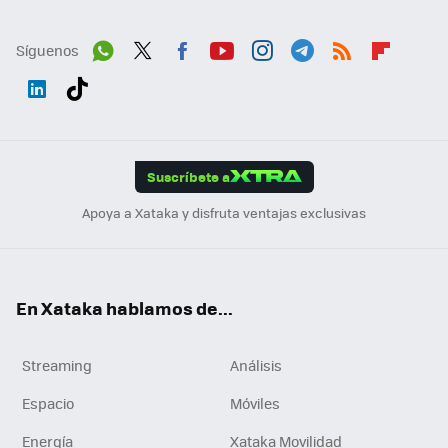
Síguenos
Wh
Twit
Fac
You
Inst
Tele
RSS
Flip
ats
ter
ebo
tub
agr
gra
boa
Link
Tikt
App
ok
e
am
m
rd
edI
ok
Suscríbete a
n
Apoya a Xataka y disfruta ventajas exclusivas
En Xataka hablamos de...
Streaming
Análisis
Espacio
Móviles
Energía
Xataka Movilidad