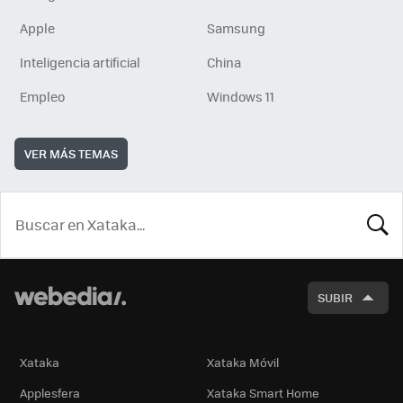
Apple
Samsung
Inteligencia artificial
China
Empleo
Windows 11
VER MÁS TEMAS
BUSCA
SUBIR
Xataka
Xataka Móvil
Applesfera
Xataka Smart Home