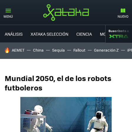
MENÚ
NUEVO
Suscríbete a
ANÁLISIS
XATAKA SELECCIÓN
CIENCIA
MOVILIDAD
HOY SE HABLA DE
AEMET
China
Sequía
Fallout
Generación Z
iP
Mundial 2050, el de los robots
futboleros