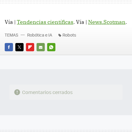
Vía |
Tendencias científicas
. Vía |
News.Scotman
.
TEMAS
Robótica e IA
Robots
FACEBOOK
TWITTER
FLIPBOARD
E-
WHATSAPP
MAIL
Comentarios cerrados