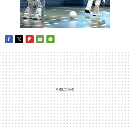
FACEBOOK
TWITTER
FLIPBOARD
E-
WHATSAPP
MAIL