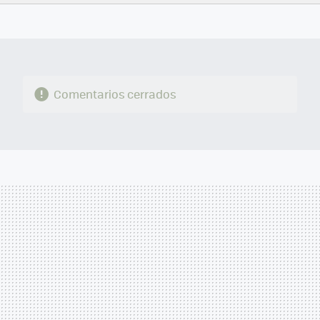
FACEBOOK
TWITTER
FLIPBOARD
E-
WHATSAPP
MAIL
Comentarios cerrados