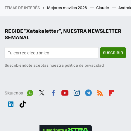
TEMAS DE INTERÉS
Mejores moviles 2026
Claude
Androi
RECIBE "Xatakaletter", NUESTRA NEWSLETTER
SEMANAL
SUSCRIBIR
Suscribiéndote aceptas nuestra
política de privacidad
Síguenos
Wh
Twit
Fac
You
Inst
Tele
RSS
Flip
ats
ter
ebo
tub
agr
gra
boa
Link
Tikt
App
ok
e
am
m
rd
edI
ok
Suscríbete a