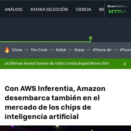
Suscríbete a
ANÁLISIS
XATAKA SELECCIÓN
CIENCIA
MOVILIDAD
HOY SE HABLA DE
China
Tim Cook
NASA
Waze
iPhone Air
iPhone
🌿¡Últimas horas! Sorteo de robot cortacésped Mova ViAX
Con AWS Inferentia, Amazon
desembarca también en el
mercado de los chips de
inteligencia artificial