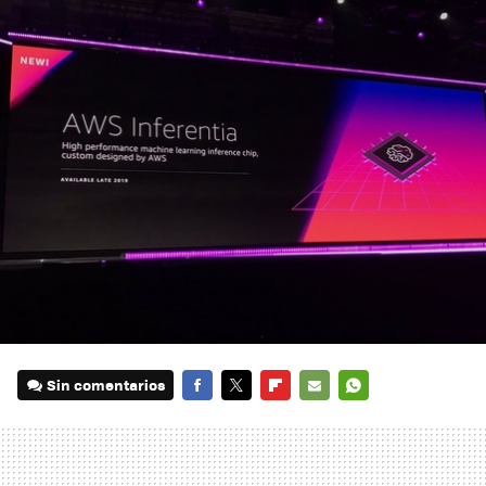
Sin comentarios
FACEBOOK
TWITTER
FLIPBOARD
E-
WHATSAPP
MAIL