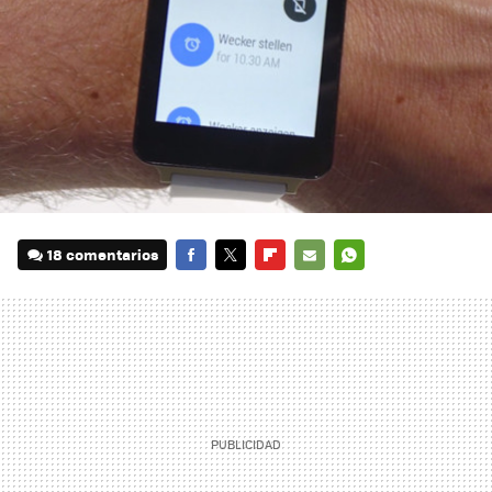
18 comentarios
FACEBOOK
TWITTER
FLIPBOARD
E-
WHATSAPP
MAIL