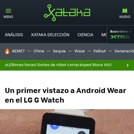
MENÚ
NUEVO
Suscríbete a
ANÁLISIS
XATAKA SELECCIÓN
CIENCIA
MOVILIDAD
HOY SE HABLA DE
AEMET
China
Sequía
Waze
Fallout
Generació
🌿¡Últimas horas! Sorteo de robot cortacésped Mova ViAX
Un primer vistazo a Android Wear
en el LG G Watch