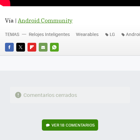
Vía |
Android Community
TEMAS
Relojes Inteligentes
Wearables
LG
Andro
FACEBOOK
TWITTER
FLIPBOARD
E-
WHATSAPP
MAIL
Comentarios cerrados
VER
18 COMENTARIOS