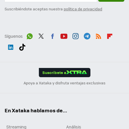
Suscribiéndote aceptas nuestra
política de privacidad
Síguenos
Wh
Twit
Fac
You
Inst
Tele
RSS
Flip
ats
ter
ebo
tub
agr
gra
boa
Link
Tikt
App
ok
e
am
m
rd
edI
ok
Suscríbete a
n
Apoya a Xataka y disfruta ventajas exclusivas
En Xataka hablamos de...
Streaming
Análisis