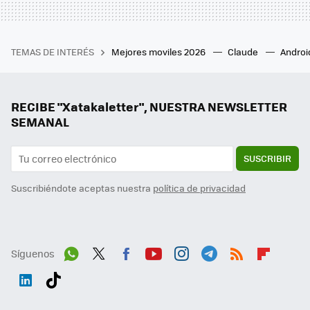
TEMAS DE INTERÉS
Mejores moviles 2026
Claude
Androi
RECIBE "Xatakaletter", NUESTRA NEWSLETTER
SEMANAL
SUSCRIBIR
Suscribiéndote aceptas nuestra
política de privacidad
Síguenos
Wh
Twit
Fac
You
Inst
Tele
RSS
Flip
ats
ter
ebo
tub
agr
gra
boa
Link
Tikt