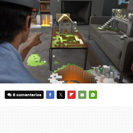
8 comentarios
FACEBOOK
TWITTER
FLIPBOARD
E-
WHATSAPP
MAIL