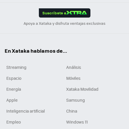
App
ok
e
am
m
rd
edI
ok
Suscríbete a
n
Apoya a Xataka y disfruta ventajas exclusivas
En Xataka hablamos de...
Streaming
Análisis
Espacio
Móviles
Energía
Xataka Movilidad
Apple
Samsung
Inteligencia artificial
China
Empleo
Windows 11