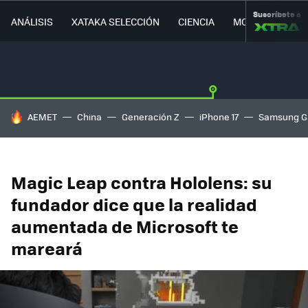
Suscríbete a
ANÁLISIS
XATAKA SELECCIÓN
CIENCIA
MOVILIDAD
HOY SE HABLA DE
AEMET
China
Generación Z
iPhone 17
Samsung G
Magic Leap contra Hololens: su
fundador dice que la realidad
aumentada de Microsoft te
mareará