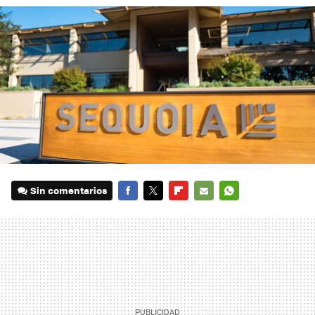
Sin comentarios
FACEBOOK
TWITTER
FLIPBOARD
E-
WHATSAPP
MAIL