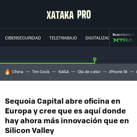
Suscríbete a
CIBERSEGURIDAD
TELETRABAJO
DIGITALIZACIÓN
CLOU
HOY SE HABLA DE
China
Tim Cook
NASA
Ola de calor
iPhone 18
Sequoia Capital abre oficina en
Europa y cree que es aquí donde
hay ahora más innovación que en
Silicon Valley