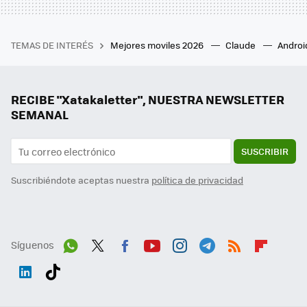
TEMAS DE INTERÉS
Mejores moviles 2026
Claude
Androi
RECIBE "Xatakaletter", NUESTRA NEWSLETTER
SEMANAL
SUSCRIBIR
Suscribiéndote aceptas nuestra
política de privacidad
Síguenos
Wh
Twit
Fac
You
Inst
Tele
RSS
Flip
ats
ter
ebo
tub
agr
gra
boa
Link
Tikt