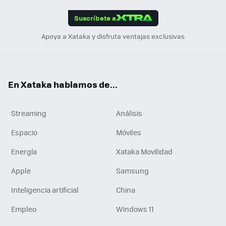
App
ok
e
am
m
rd
edI
ok
Suscríbete a
n
Apoya a Xataka y disfruta ventajas exclusivas
En Xataka hablamos de...
Streaming
Análisis
Espacio
Móviles
Energía
Xataka Movilidad
Apple
Samsung
Inteligencia artificial
China
Empleo
Windows 11