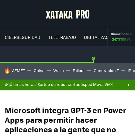
Suscríbete a
CIBERSEGURIDAD
TELETRABAJO
DIGITALIZACIÓN
CLOU
HOY SE HABLA DE
AEMET
China
Waze
Fallout
Generación Z
iPh
🌿¡Últimas horas! Sorteo de robot cortacésped Mova ViAX
Microsoft integra GPT-3 en Power
Apps para permitir hacer
aplicaciones a la gente que no