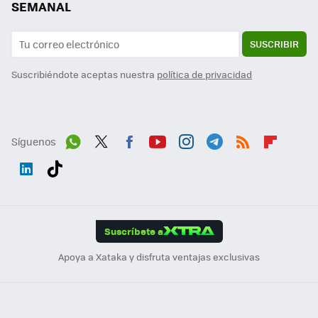
SEMANAL
SUSCRIBIR
Suscribiéndote aceptas nuestra
política de privacidad
Síguenos
Wh
Twit
Fac
You
Inst
Tele
RSS
Flip
ats
ter
ebo
tub
agr
gra
boa
Link
Tikt
App
ok
e
am
m
rd
edI
ok
Suscríbete a
n
Apoya a Xataka y disfruta ventajas exclusivas