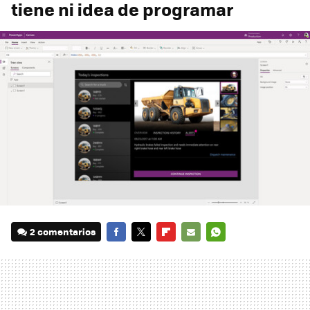
tiene ni idea de programar
2 comentarios
FACEBOOK
TWITTER
FLIPBOARD
E-
WHATSAPP
MAIL