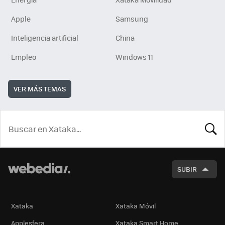
Apple
Samsung
Inteligencia artificial
China
Empleo
Windows 11
VER MÁS TEMAS
BUSCA
SUBIR
Xataka
Xataka Móvil
Applesfera
Xataka Smart Home