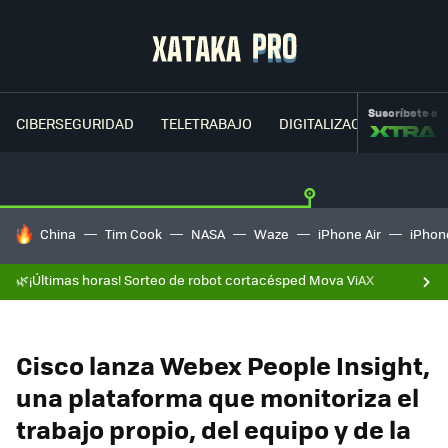
Suscríbete a
CIBERSEGURIDAD
TELETRABAJO
DIGITALIZACIÓN
CLOU
HOY SE HABLA DE
China
Tim Cook
NASA
Waze
iPhone Air
iPhone
🌿¡Últimas horas! Sorteo de robot cortacésped Mova ViAX
Cisco lanza Webex People Insight,
una plataforma que monitoriza el
trabajo propio, del equipo y de la