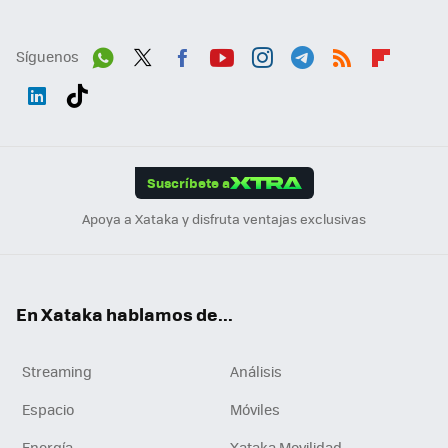
Síguenos
Wh
Twit
Fac
You
Inst
Tele
RSS
Flip
ats
ter
ebo
tub
agr
gra
boa
Link
Tikt
App
ok
e
am
m
rd
edI
ok
Suscríbete a
n
Apoya a Xataka y disfruta ventajas exclusivas
En Xataka hablamos de...
Streaming
Análisis
Espacio
Móviles
Energía
Xataka Movilidad