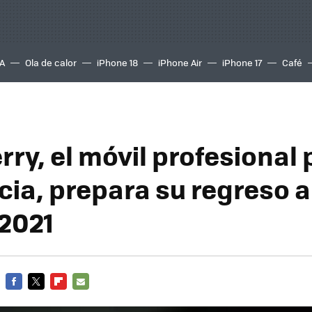
A
Ola de calor
iPhone 18
iPhone Air
iPhone 17
Café
ry, el móvil profesional 
cia, prepara su regreso 
 2021
FACEBOOK
TWITTER
FLIPBOARD
E-