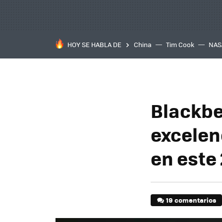
HOY SE HABLA DE
China
Tim Cook
NAS
Blackber
excelen
en este
19 comentarios