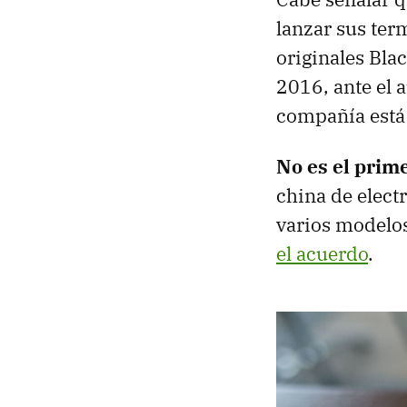
lanzar sus ter
originales Bla
2016, ante el 
compañía está
No es el prim
china de elect
varios modelos
el acuerdo
.