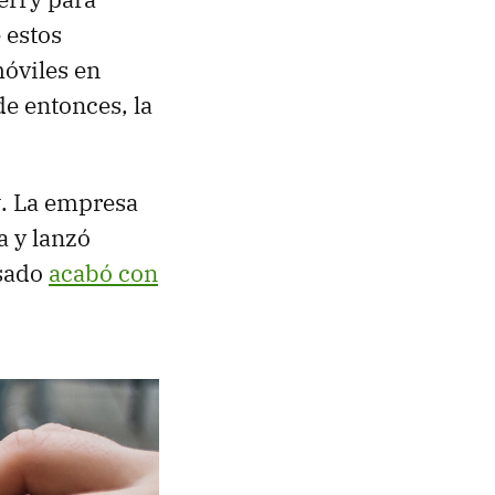
 estos
móviles en
de entonces, la
y
. La empresa
a y lanzó
asado
acabó con