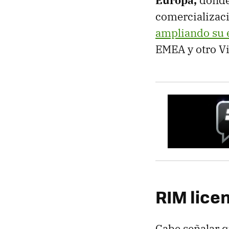
Europa,
donde
comercializaci
ampliando su 
EMEA y otro V
RIM lice
Cabe señalar q