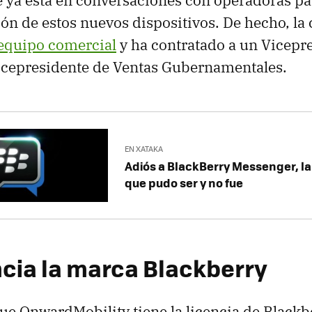
 ya está en conversaciones con operadoras pa
ón de estos nuevos dispositivos. De hecho, la
equipo comercial
y ha contratado a un Vicepr
icepresidente de Ventas Gubernamentales.
EN XATAKA
Adiós a BlackBerry Messenger, la
que pudo ser y no fue
ncia la marca Blackberry
ue OnwardMobility tiene la licencia de Blackb