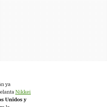
án ya
delanta
Nikkei
os Unidos y