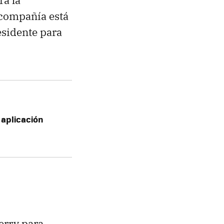
ra la
 compañía está
esidente para
 aplicación
erry para